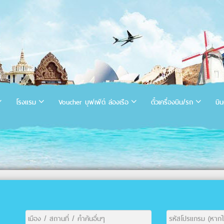
โรงแรม
Voucher บุฟเฟ่ต์ ล่องเรือ
ตั๋วเครื่องบิน/รถ
บิน