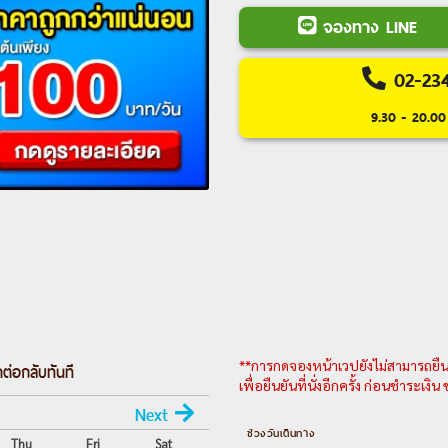
ที่ซิตี้เกทเอาท์เล็ท
จองทาง LINE
Day 3 :
หวังต้าเซียน-เทพจั
02-23
---อ่านรา
9.30 - 20.00 
**การกดจองหน้าเวปยังไม่สามารถยืนยั
ต่อกลับทันที
เพื่อยืนยันที่นั่งอีกครั้ง ก่อนชำระเงิ
6
Next
ช่วงวันเดินทาง
Thu
Fri
Sat