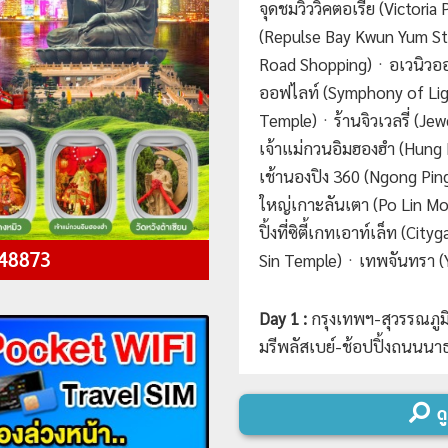
จุดชมวิววิคตอเรีย (Victoria
(Repulse Bay Kwun Yum S
Road Shopping)ㆍอเวนิวออ
ออฟไลท์ (Symphony of Li
Temple)ㆍร้านจิวเวลรี่ (J
เจ้าแม่กวนอิมฮองฮำ (Hun
เช้านองปิง 360 (Ngong Pin
ใหญ่เกาะลันเตา (Po Lin M
ปิ้งที่ซิตี้เกทเอาท์เล็ท (Ci
 48873
Sin Temple)ㆍเทพจันทรา (Yu
Day 1 :
กรุงเทพฯ-สุวรรณภูมิ
มรีพลัสเบย์-ช้อปปิ้งถนนน
lights
Day 2 :
วัดแชกงหมิว-
ร้านจิว
ดู
นั่งกระเช้านองปิง 360-วัดโ