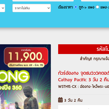
เรียงราคา
ถูก-> แพง
แพง->
รหัสโ
สำคัญ!! กรุณาแจ้ง
ทัวร์ฮ่องกง จุดชมวิววิคตอ
Cathay Pacific 3 วัน 2 คื
WSTH15-CX : ฮ่องกง-ไหว้พระ-น
3 วัน 2 คืน