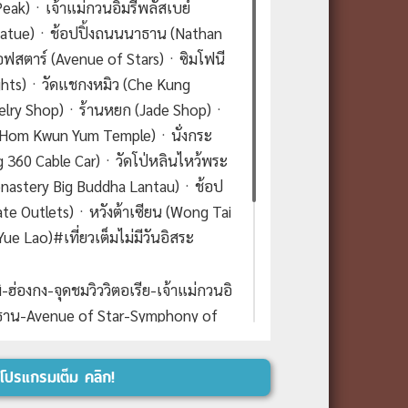
 Peak)ㆍเจ้าแม่กวนอิมรีพลัสเบย์
tatue)ㆍช้อปปิ้งถนนนาธาน (Nathan
ฟสตาร์ (Avenue of Stars)ㆍซิมโฟนี
ghts)ㆍวัดแชกงหมิว (Che Kung
ewelry Shop)ㆍร้านหยก (Jade Shop)ㆍ
g Hom Kwun Yum Temple)ㆍนั่งกระ
g 360 Cable Car)ㆍวัดโป่หลินไหว้พระ
onastery Big Buddha Lantau)ㆍช้อป
tygate Outlets)ㆍหวังต้าเซียน (Wong Tai
e Lao)#เที่ยวเต็มไม่มีวันอิสระ
-ฮ่องกง-จุดชมวิววิตอเรีย-เจ้าแม่กวนอิ
าธาน-Avenue of Star-Symphony of
เวลรี่
-
ร้านหยก
-เจ้าแม่กวนอิมฮองฮำ-
โปรแกรมเต็ม คลิก!
ป่หลินไหว้พระใหญ่เกาะลันเตา-ช้อปปิ้ง