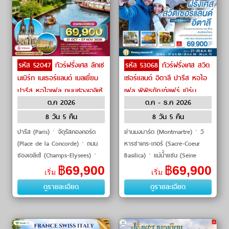
รหัส 52047
ทัวร์ฝรั่งเศส ลักเซ
รหัส 53068
ทัวร์ฝรั่งเศส สวิต
มเบิร์ก เนเธอร์แลนด์ เบลเยี่ยม
เซอร์แลนด์ อิตาลี ปารีส หอไอ
ปารีส หอไอเฟล ถนนชองเอลิเซ่
เฟล พิพิธภัณฑ์ลูฟร์ เบิร์น
ต.ค 2026
ต.ค - ธ.ค 2026
พระราชวังแวร์ซาย บรัสเซลส์
ยอดเขาเฟียสต์ มิลาน by
อะตอมเมี่ยม บรูจจ์ by
Emirates
8 วัน 5 คืน
8 วัน 5 คืน
Emirates
ปารีส (Paris)ㆍจัตุรัสคองคอร์ด
ย่านมงมาร์ต (Montmartre)ㆍวิ
(Place de la Concorde)ㆍถนน
หารซาเคร-เกอร์ (Sacre-Coeur
ชองเอลิเซ่ (Champs-Elysees)ㆍ
Basilica)ㆍแม่น้ำแซน (Seine
หอไอเฟล (Eiffel Tower)ㆍจัตุรัส
River)ㆍห้างสรรพสินค้าแกลเลอรี
฿
69,900
฿
69,900
เริ่ม
เริ่ม
ทรอคาเดโร (Trocadero)ㆍประตู
ลาฟาแยตต์ (Galeries Lafayette)
ดูรายละเอียด
ดูรายละเอียด
ชัย (Arc de Triomphe)
ㆍประตูช