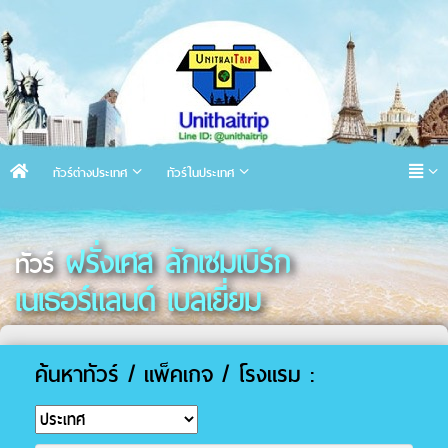
ทัวร์ต่างประเทศ
ทัวร์ในประเทศ
ฝรั่งเศส ลักเซมเบิร์ก
ทัวร์
เนเธอร์แลนด์ เบลเยี่ยม
ค้นหาทัวร์ / แพ็คเกจ / โรงแรม :