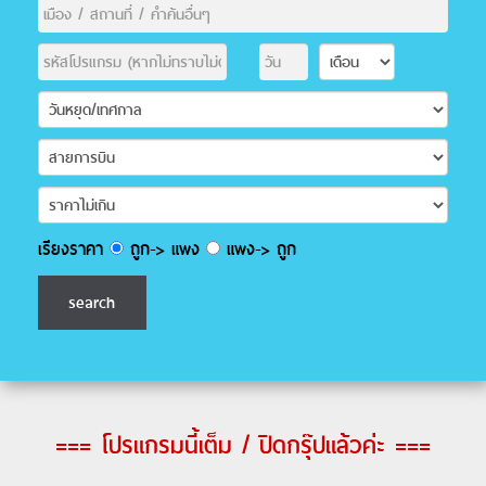
เรียงราคา
ถูก-> แพง
แพง-> ถูก
=== โปรแกรมนี้เต็ม / ปิดกรุ๊ปแล้วค่ะ ===