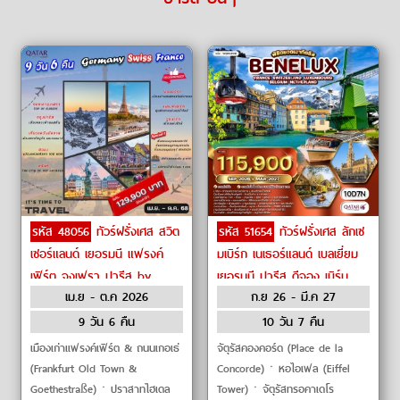
รหัส 48056
ทัวร์ฝรั่งเศส สวิต
รหัส 51654
ทัวร์ฝรั่งเศส ลักเซ
เซอร์แลนด์ เยอรมนี แฟรงค์
มเบิร์ก เนเธอร์แลนด์ เบลเยี่ยม
เฟิร์ต จุงเฟรา ปารีส by
เยอรมนี ปารีส ดีจอง เบิร์น
เม.ย - ต.ค 2026
ก.ย 26 - มี.ค 27
Qatar Airways
ซูริค ลูเซิร์น อัมสเตอร์ดัม by
Qatar Airways
9 วัน 6 คืน
10 วัน 7 คืน
เมืองเก่าแฟรงค์เฟิร์ต & ถนนเกอเธ่
จัตุรัสคองคอร์ด (Place de la
(Frankfurt Old Town &
Concorde)ㆍหอไอเฟล (Eiffel
Goethestraße)ㆍปราสาทไฮเดล
Tower)ㆍจัตุรัสทรอคาเดโร