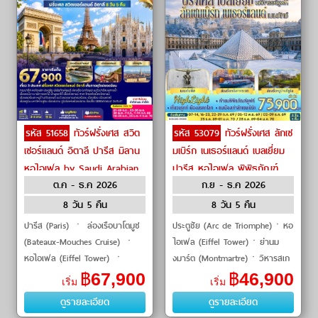
รหัส 51658
ทัวร์ฝรั่งเศส สวิต
รหัส 53079
ทัวร์ฝรั่งเศส ลักเซ
เซอร์แลนด์ อิตาลี ปารีส มิลาน
มเบิร์ก เนเธอร์แลนด์ เบลเยี่ยม
หอไอเฟล by Saudi Arabian
ปารีส หอไอเฟล พิพิธภัณฑ์
ต.ค - ธ.ค 2026
ก.ย - ธ.ค 2026
Airlines
ลูฟร์ บรูกก์ บรัสเซลส์
อัมสเตอร์ดัม by Emirates
8 วัน 5 คืน
8 วัน 5 คืน
ปารีส (Paris) ㆍ ล่องเรือบาโตมูช
ประตูชัย (Arc de Triomphe)ㆍหอ
(Bateaux-Mouches Cruise) ㆍ
ไอเฟล (Eiffel Tower)ㆍย่านม
หอไอเฟล (Eiffel Tower) ㆍ
งมาร์ต (Montmartre)ㆍวิหารสเก
ประตูชัย (Arc de Triomphe) ㆍ
รเกอร์ (Basilica of Sacre Coeur)
฿
67,900
฿
46,900
เริ่ม
เริ่ม
พิพิธภัณฑ์ลูฟร์ (Louvre Museum)
ㆍพิพิธภัณฑ์ลูฟวร์ (Louvre
ดูรายละเอียด
ดูรายละเอียด
ㆍ เจนีวา (Geneva) ㆍ น้ำ�
Museum)ㆍแม่น้ำแซน�