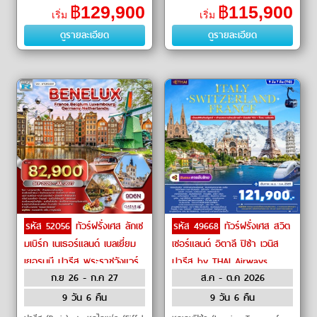
เบิร์ก (Heidelberg Castle)ㆍยอด
(Trocadero)ㆍประตูชัย (Arc de
฿
129,900
฿
115,900
เริ่ม
เริ่ม
เขาจุงเฟรา กระเช้าไอเกอร์เอ็�
Triomphe)ㆍถนนชองเอลิเซ่
ดูรายละเอียด
ดูรายละเอียด
(Champs Elysees)ㆍพระราชว�
รหัส 52056
ทัวร์ฝรั่งเศส ลักเซ
รหัส 49668
ทัวร์ฝรั่งเศส สวิต
มเบิร์ก เนเธอร์แลนด์ เบลเยี่ยม
เซอร์แลนด์ อิตาลี ปิซ่า เวนิส
เยอรมนี ปารีส พระราชวังแวร์
ปารีส by THAI Airways
ก.ย 26 - ก.ค 27
ส.ค - ต.ค 2026
ซาย บรูจจ์ เกนต์ บรัสเซลส์ ลัก
เซมเบิร์ก เทรียร์ โคโลญจน์ by
9 วัน 6 คืน
9 วัน 6 คืน
Qatar Airways