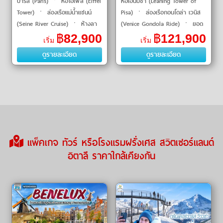
ปารีส (Paris) ㆍ หอไอเฟล (Eiffel
หอเอนปิซ่า (Leaning Tower of
Tower) ㆍ ล่องเรือแม่น้ำแซนน์
Pisa) ㆍ ล่องเรือกอนโดล่า เวนิส
(Seine River Cruise) ㆍ ห้างลา
(Venice Gondola Ride) ㆍ ยอด
ฟาแยต (Galeries Lafayette) ㆍ
เขาจุงเฟรา (Jungfraujoch) ㆍ
฿
82,900
฿
121,900
เริ่ม
เริ่ม
พระราชวังแวร์ซาย (Versailles
พิพิธภัณฑ์ลูฟวร์ (Louvre
ดูรายละเอียด
ดูรายละเอียด
Palace) ㆍ บรูจจ�
Museum) ㆍ หอไอเฟล
แพ็คเกจ ทัวร์ หรือโรงแรมฝรั่งเศส สวิตเซอร์แลนด์
อิตาลี ราคาใกล้เคียงกัน