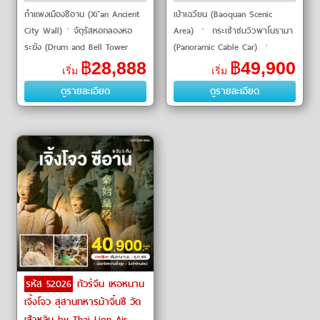
กำแพงเมืองซีอาน (Xi'an Ancient
เป่าเฉวียน (Baoquan Scenic
City Wall)ㆍจัตุรัสหอกลองหอ
Area) ㆍ กระเช้าชมวิวพาโนรามา
ระฆัง (Drum and Bell Tower
(Panoramic Cable Car) ㆍ
Square)ㆍถนนมุสลิม (Muslim
หมู่บ้านลอยฟ้ากัวเหลียง (Guoliang
฿
28,888
฿
49,900
เริ่ม
เริ่ม
Quarter)ㆍพิพิธภัณฑ์กองทัพ
Village) ㆍ หมู่บ้านชิบันยา
ดูรายละเอียด
ดูรายละเอียด
ทหารดินเผาจิ๋
(Shibanya Village
รหัส 52026
ทัวร์จีน เหอหนาน
เจิ้งโจว สุสานทหารม้าจิ๋นซี วัด
เส้าหลิน by Thai Lion Air