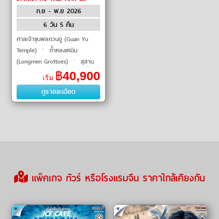
ก.ย - พ.ย 2026
6 วัน 5 คืน
ศาลเจ้าขุนพลกวนอู (Guan Yu
Temple) ㆍ ถ้ำหลงเหมิน
(Longmen Grottoes) ㆍ สุสาน
ทหารม้าจิ๋นซี (Terracotta Army)
฿
40,900
เริ่ม
ㆍ เจดีย์ห่านป่าใหญ่ (Giant Wild
ดูรายละเอียด
Goose Pagoda) ㆍ ถนน�
แพ็คเกจ ทัวร์ หรือโรงแรมจีน ราคาใกล้เคียงกัน