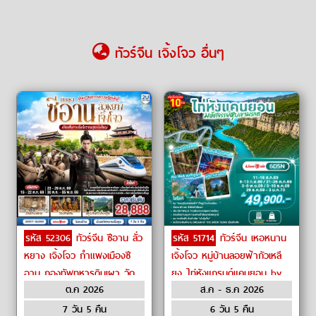
ทัวร์จีน เจิ้งโจว อื่นๆ
รหัส 52306
ทัวร์จีน ซีอาน ลั่ว
รหัส 51714
ทัวร์จีน เหอหนาน
หยาง เจิ้งโจว กำแพงเมืองซี
เจิ้งโจว หมู่บ้านลอยฟ้ากัวเหลี
อาน กองทัพทหารดินเผา วัด
ยง ไท่หังแกรนด์แคนยอน by
ต.ค 2026
ส.ค - ธ.ค 2026
เส้าหลิน by Thai Lion Air
Thai Lion Air
7 วัน 5 คืน
6 วัน 5 คืน