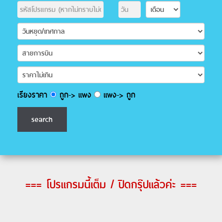
เรียงราคา
ถูก-> แพง
แพง-> ถูก
=== โปรแกรมนี้เต็ม / ปิดกรุ๊ปแล้วค่ะ ===