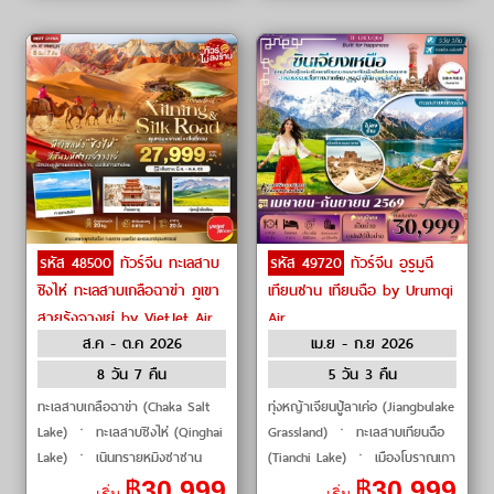
รหัส 48500
ทัวร์จีน ทะเลสาบ
รหัส 49720
ทัวร์จีน อูรูมูฉี
ชิงไห่ ทะเลสาบเกลือฉาข่า ภูเขา
เทียนซาน เทียนฉือ by Urumqi
สายรุ้งจางเย่ by VietJet Air
Air
ส.ค - ต.ค 2026
เม.ย - ก.ย 2026
8 วัน 7 คืน
5 วัน 3 คืน
ทะเลสาบเกลือฉาข่า (Chaka Salt
ทุ่งหญ้าเจียนปู้ลาเค่อ (Jiangbulake
Lake) ㆍ ทะเลสาบชิงไห่ (Qinghai
Grassland) ㆍ ทะเลสาบเทียนฉือ
Lake) ㆍ เนินทรายหมิงซาซาน
(Tianchi Lake) ㆍ เมืองโบราณเกา
(Mingsha Sand Dunes) ㆍ สระ
ชาง (Gaochang Ancient City)
฿
30,999
฿
30,999