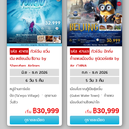
รหัส 47418
ทัวร์จีน ยวิ่น
รหัส 47669
ทัวร์จีน ปักกิ่ง
เฉิง เหยียนอัน ซีอาน by
กำแพงเมืองจีน ยูนิเวอร์แซล by
Shenzhen Airlines
Air CHINA
มิ.ย - ธ.ค 2026
ก.ค - ธ.ค 2026
6 วัน 5 คืน
5 วัน 3 คืน
หมู่บ้านถาร์เอ๋อ
เมืองโบราณกู้เปียสุ่ยเจิ้น
ป้อ (Ta’erpo Village) ㆍอุทยานอ
(Gubei Water Town)ㆍกำแพง
วิ๋นซิว
เมืองจีนด่านซือหม่าไถ
ซาน (Yunxiu Mountain Park) ㆍ
(Simatai Great Wall)ㆍยูนิเวอร์
฿
30,999
฿
30,999
เริ่ม
เริ่ม
ถ้ำน้ำแข็งอวิ๋นซิว
แซล ปักกิ่ง รีสอร์ต (Universa
ดูรายละเอียด
ดูรายละเอียด
ซาน (Yunxiu Ice Cave) ㆍน้ำตกหู
โข่ว�