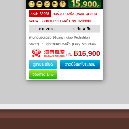
รหัส: 52958
ทัวร์จีน ฉงชิ่ง อู่หลง อุทยาน
หลุมฟ้า อุทยานเขานางฟ้า by HAINAN
AIRLINES
ก.ย 2026
5 วัน 4 คืน
ย่านกวนอินเฉียว (Guanyinqiao Pedestrian
Street) ㆍ อุทยานเขานางฟ้า (Fairy Mountain
National Forest Park) ㆍ อุทยานหลุมฟ้า (Three
฿
15,900
เริ่ม
Natural Bridges) ㆍ สะพานธรรมชาติสามแห่ง (
ดูรายละเอียด
ดาวน์โหลดโปรแกรม
จองทาง Line