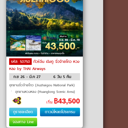
รหัส: 50750
ทัวร์จีน เฉิงตู จิ่วจ้ายโกว หวง
หลง by THAI Airways
ก.ย 26 - มี.ค 27
6 วัน 5 คืน
อุทยานจิ่วจ้ายโกว (Jiuzhaigou National Park)
ㆍ อุทยานหวงหลง (Huanglong Scenic Area)
ㆍ กลาเซียร์ต๋ากู่ปิงชวน (Dagu Glacier) ㆍ เมือง
฿
43,500
เริ่ม
โบราณซงพาน (Songpan Ancient Town)
ดูรายละเอียด
ดาวน์โหลดโปรแกรม
จองทาง Line