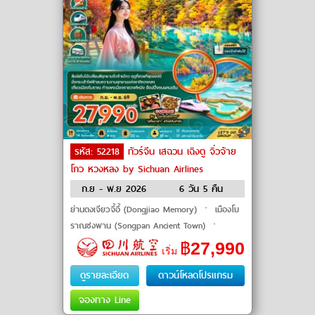
รหัส: 52218
ทัวร์จีน เสฉวน เฉิงตู จิ่วจ้าย
โกว หวงหลง by Sichuan Airlines
ก.ย - พ.ย 2026
6 วัน 5 คืน
ย่านตงเจียวจี้อี้ (Dongjiao Memory) ㆍ เมืองโบ
ราณซงพาน (Songpan Ancient Town) ㆍ
อุทยานแห่งชาติจิ่วจ้ายโกว (Jiuzhaigou National
฿
27,990
เริ่ม
Park) ㆍ ทะเลสาบแรด (Rhino Lake) �
ดูรายละเอียด
ดาวน์โหลดโปรแกรม
จองทาง Line