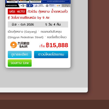
รหัส: 46751
ทัวร์จีน กุ้ยหยาง น้ำตกหวงกั่ว
ซู่ วัดโบราณเชียนหมิง by 9 Air
มิ.ย - ต.ค 2026
5 วัน 4 คืน
เมืองกุ้ยหยาง (Guiyang)ㆍถนนคนเดินชิงหยุน
(Qingyun Pedestrian Street)ㆍหอเจี่ยเซี่ยวโหลว
(Jiaxiao Tower)ㆍวัดโบราณเชียนหมิง (Qianming
฿
15,888
เริ่ม
Ancient Temple)ㆍเมืองโ�
ดูรายละเอียด
ดาวน์โหลดโปรแกรม
จองทาง Line