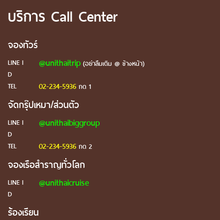
บริการ Call Center
จองทัวร์
@unithaitrip
LINE I
(อย่าลืมเติม @ ข้างหน้า)
D
02-234-5936
TEL
กด 1
จัดกรุ๊ปเหมา/ส่วนตัว
@unithaibiggroup
LINE I
D
02-234-5936
TEL
กด 2
จองเรือสำราญทั่วโลก
@unithaicruise
LINE I
D
ร้องเรียน