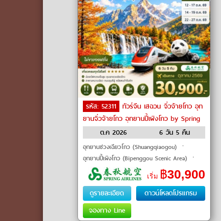
รหัส: 52311
ทัวร์จีน เสฉวน จิ่วจ้ายโกว อุท
ยานจิ่วจ้ายโกว อุทยานปี้เผิงโกว by Spring
Airlines
ต.ค 2026
6 วัน 5 คืน
อุทยานซวงเฉียวโกว (Shuangqiaogou) ㆍ
อุทยานปี้เผิงโกว (Bipenggou Scenic Area) ㆍ
อุทยานจิ่วจ้ายโกว (Jiuzhaigou National Park)
฿
30,900
เริ่ม
ㆍ ทะเลสาบแรด (Rhinoceros Lake) ㆍ น้ำตก
ดูรายละเอียด
ดาวน์โหลดโปรแกรม
จองทาง Line