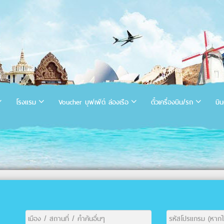
โรงแรม
Voucher บุฟเฟ่ต์ ล่องเรือ
ตั๋วเครื่องบิน/รถ
บิน