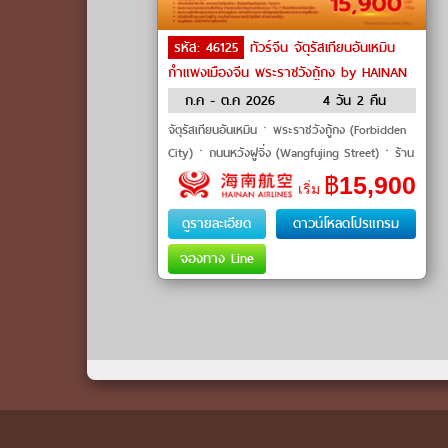
รหัส: 46125
ทัวร์จีน จัตุรัสเทียนอันเหมิน
กำแพงเมืองจีน พระราชวังกู้กง by HAINAN
AIRLINES
ก.ค - ต.ค 2026
4 วัน 2 คืน
จัตุรัสเทียนอันเหมินㆍพระราชวังกู้กง (Forbidden
City)ㆍถนนหวังฝูจิ่ง (Wangfujing Street)ㆍร้าน
ยาหรือร้านนวดเท้าㆍกำแพงเมืองจีน (ด่
฿
15,900
เริ่ม
ดูรายละเอียด
ดาวน์โหลดโปรแกรม
จองทาง Line