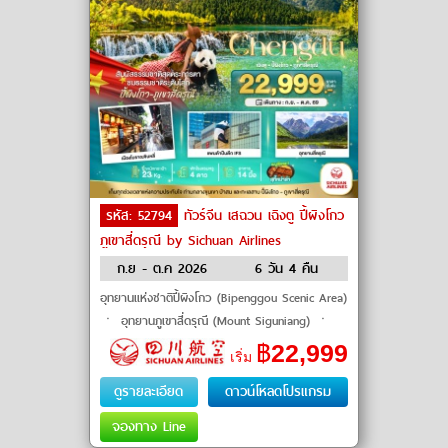
รหัส: 52794
ทัวร์จีน เสฉวน เฉิงตู ปี้ผิงโกว
ภูเขาสี่ดรุณี by Sichuan Airlines
ก.ย - ต.ค 2026
6 วัน 4 คืน
อุทยานแห่งชาติปี้ผิงโกว (Bipenggou Scenic Area)
ㆍ อุทยานภูเขาสี่ดรุณี (Mount Siguniang) ㆍ
หุบเขาซงเฉียวโกว (Shuangqiaogou Valley) ㆍ
฿
22,999
เริ่ม
สะพานหนานเฉียว (Na
ดูรายละเอียด
ดาวน์โหลดโปรแกรม
จองทาง Line