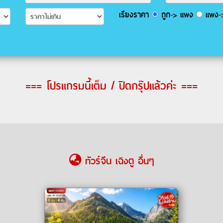
เรียงราคา
ถูก-> แพง
แพง->
=== โปรแกรมนี้เต็ม / ปิดกรุ๊ปแล้วค่ะ ===
ทัวร์จีน เฉิงตู อื่นๆ