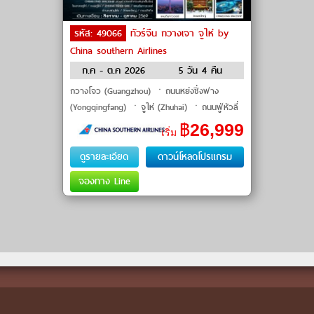
รหัส: 49066
ทัวร์จีน กวางเจา จูไห่ by
China southern Airlines
ก.ค - ต.ค 2026
5 วัน 4 คืน
กวางโจว (Guangzhou) ㆍถนนหย่งชิ่งฟาง
(Yongqingfang) ㆍจูไห่ (Zhuhai) ㆍถนนฟู่หัวลี่
(Fuhuali) ㆍChimelong Ocean Kingdom ㆍ
฿
26,999
เริ่ม
Chimelong Spaceship ㆍโรงละครจูไห่ (Zhuhai
Grand Theater) ㆍถนน�
ดูรายละเอียด
ดาวน์โหลดโปรแกรม
จองทาง Line