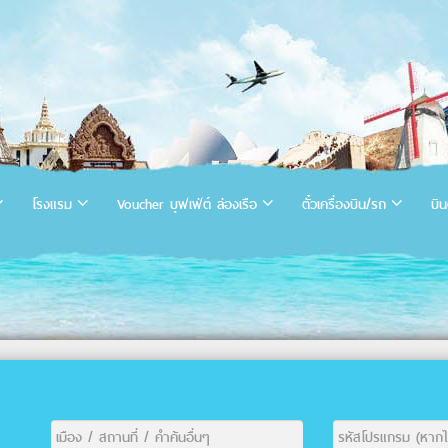
โรงแรม
Voucher บุฟเฟ่ต์ ล่องเรือ
ตั๋วเครื่องบิน/รถ
บิน