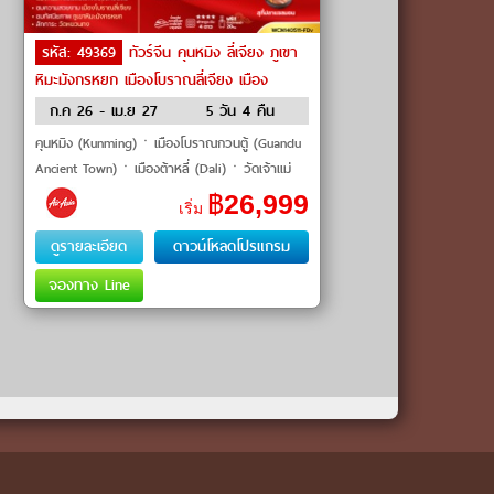
รหัส: 49369
ทัวร์จีน คุนหมิง ลี่เจียง ภูเขา
หิมะมังกรหยก เมืองโบราณลี่เจียง เมือง
โบราณแชงกรีล่า หุบเขา by Air Asia
ก.ค 26 - เม.ย 27
5 วัน 4 คืน
คุนหมิง (Kunming)ㆍเมืองโบราณกวนตู้ (Guandu
Ancient Town)ㆍเมืองต้าหลี่ (Dali)ㆍวัดเจ้าแม่
กวนอิม (Guanyin Temple)ㆍเมืองโบราณต้าหลี่
฿
26,999
เริ่ม
(Dali Ancient Town)ㆍเ�
ดูรายละเอียด
ดาวน์โหลดโปรแกรม
จองทาง Line