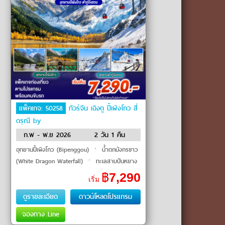
แพ็คเกจ: 50258
ทัวร์จีน เฉิงตู ปี้เผิงโกว สี่
ดรุณี by
ก.พ - พ.ย 2026
2 วัน 1 คืน
อุทยานปี้เผิงโกว (Bipenggou) ㆍ น้ำตกมังกรขาว
(White Dragon Waterfall) ㆍ ทะเลสาบปันหยาง
(Panyang Lake) ㆍ หุบเขาซวงเฉียวโกว
฿
7,290
เริ่ม
(Shuangqiao Valley) ㆍ สะพานหนาน�
ดูรายละเอียด
ดาวน์โหลดโปรแกรม
จองทาง Line