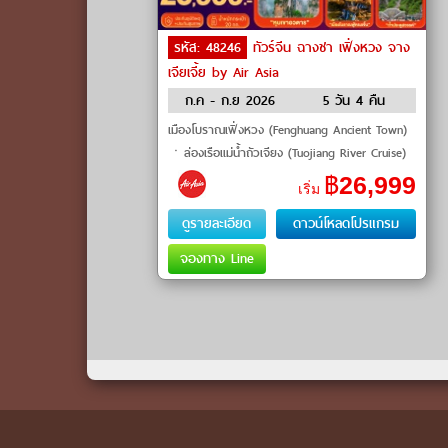
รหัส: 48246
ทัวร์จีน ฉางชา เฟิ่งหวง จาง
เจียเจี้ย by Air Asia
ก.ค - ก.ย 2026
5 วัน 4 คืน
เมืองโบราณเฟิ่งหวง (Fenghuang Ancient Town)
ㆍล่องเรือแม่น้ำถัวเจียง (Tuojiang River Cruise)
ㆍเทียนเหมินซาน (Tianmen Mountain)ㆍภูเขา
฿
26,999
เริ่ม
ฮัลเลลูย่าห์ หุบเ
ดูรายละเอียด
ดาวน์โหลดโปรแกรม
จองทาง Line