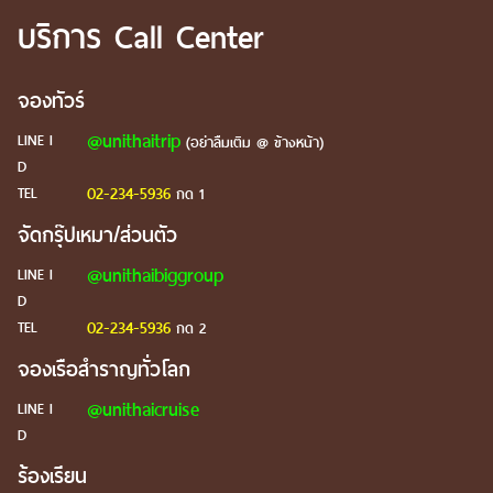
บริการ Call Center
จองทัวร์
@unithaitrip
LINE I
(อย่าลืมเติม @ ข้างหน้า)
D
02-234-5936
TEL
กด 1
จัดกรุ๊ปเหมา/ส่วนตัว
@unithaibiggroup
LINE I
D
02-234-5936
TEL
กด 2
จองเรือสำราญทั่วโลก
@unithaicruise
LINE I
D
ร้องเรียน