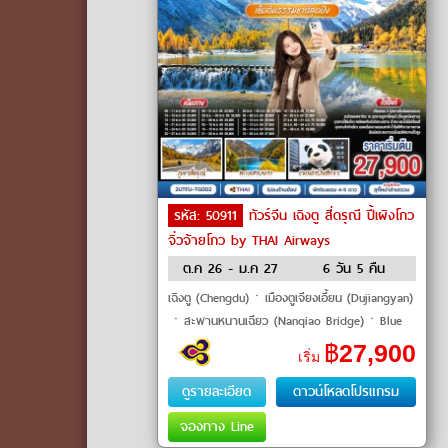
รหัส: 50911
ทัวร์จีน เฉิงตู สี่ดรุณี ปี้เผิงโกว
จิ่วจ้ายโกว by THAI Airways
ต.ค 26 - ม.ค 27
6 วัน 5 คืน
เฉิงตู (Chengdu)ㆍเมืองตูเจียงเอี้ยน (Dujiangyan)
ㆍสะพานหนานเฉียว (Nanqiao Bridge)ㆍBlue
Tearsㆍภูเขาสี่ดรุณี (Mount Siguniang)ㆍหุบเขา
฿
27,900
เริ่ม
ซวงเฉียวโกว (Shuangqiaog
ดูรายละเอียด
ดาวน์โหลดโปรแกรม
จองทาง Line