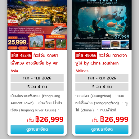
รหัส 48246
ทัวร์จีน ฉางชา
รหัส 49066
ทัวร์จีน กวางเจา
เฟิ่งหวง จางเจียเจี้ย by Air
จูไห่ by China southern
Asia
Airlines
ก.ค - ก.ย 2026
ก.ค - ต.ค 2026
5 วัน 4 คืน
5 วัน 4 คืน
เมืองโบราณเฟิ่งหวง (Fenghuang
กวางโจว (Guangzhou) ㆍถนน
Ancient Town)ㆍล่องเรือแม่น้ำถัว
หย่งชิ่งฟาง (Yongqingfang) ㆍจู
เจียง (Tuojiang River Cruise)ㆍ
ไห่ (Zhuhai) ㆍถนนฟู่หัวลี่
เทียนเหมินซาน (Tianmen
(Fuhuali) ㆍChimelong Ocean
฿
26,999
฿
26,999
เริ่ม
เริ่ม
Mountain)ㆍภูเขาฮัลเลลูย่าห์ หุบเ
Kingdom ㆍChimelong
ดูรายละเอียด
ดูรายละเอียด
Spaceship ㆍโรงละครจูไห่
(Zhuhai Grand Theater) ㆍ