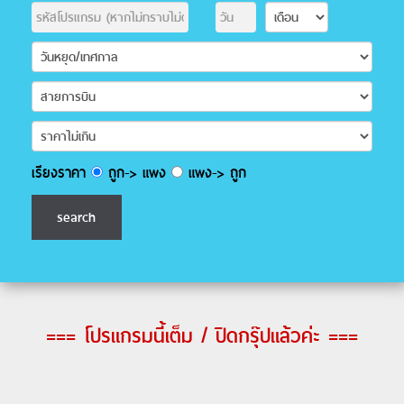
เรียงราคา
ถูก-> แพง
แพง-> ถูก
=== โปรแกรมนี้เต็ม / ปิดกรุ๊ปแล้วค่ะ ===