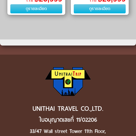
เริ่ม
เริ่ม
เมืองโบราณต้าหลี่ (Dali Ancient
Old Town) ㆍ วัดลามะซงจ้�
ดูรายละเอียด
ดูรายละเอียด
Town)ㆍเ�
UNITHAI TRAVEL CO.,LTD.
ใบอนุญาตเลขที่ 11/02206
33/47 Wall street Tower 11th Floor,