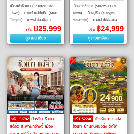
เมืองเก่าซัวเถา (Shantou Old
เมืองเก่าซัวเถา (Shantou Old
Town)ㆍศาลเจ้าแม่ทับทิม (Mazu
Town)ㆍเฮียงบู๋ซัว (Xiangbu
Temple)ㆍเทพเจ้าโจวซือกง
Mountain)ㆍศาลเจ้าไต่ฮ่องกง
(Zhou Sigong Temple)ㆍหย่งติง
(Tai Hong Gong Temple)ㆍวัด
฿
25,999
฿
24,999
เริ่ม
เริ่ม
(Yongding)ㆍหมู่บ้านดินถู่โหล
แปะฮวยเจียม (Baihuajian Temple)
ดูรายละเอียด
ดูรายละเอียด
หย่ง�
ㆍสุสานสมเด็จพร
รหัส 51782
ทัวร์จีน ซัวเถา
รหัส 52240
ทัวร์จีน กวางตุ้ง
แต้จิ๋ว สะพานกว่างจี้ เมือง
ซัวเถา บ้านดินหย่งติ้ง วัดไค
โบราณแต้จิ๋ว วัดไคหยวน ถนน
หยวน by Spring Airlines