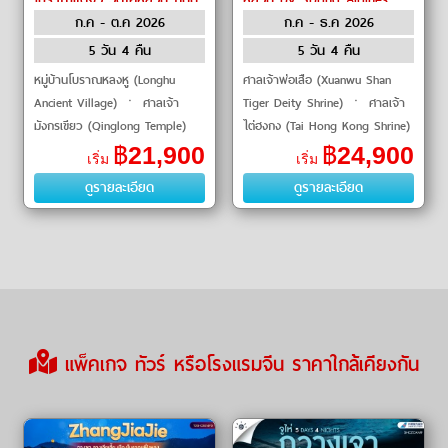
ก.ค - ต.ค 2026
ก.ค - ธ.ค 2026
โบราณเสี่ยวกงหยวน by China
southern Airlines
5 วัน 4 คืน
5 วัน 4 คืน
หมู่บ้านโบราณหลงหู (Longhu
ศาลเจ้าพ่อเสือ (Xuanwu Shan
Ancient Village) ㆍ ศาลเจ้า
Tiger Deity Shrine) ㆍ ศาลเจ้า
มังกรเขียว (Qinglong Temple)
ไต่ฮงกง (Tai Hong Kong Shrine)
ㆍ สะพานกว่างจี้ (Guangji
ㆍ เสี่ยวกงหยวน
฿
21,900
฿
24,900
เริ่ม
เริ่ม
Bridge) ㆍ เมืองโบราณแต้จิ๋ว
(Xiaogongyuan) ㆍ ไฮตังม่า
ดูรายละเอียด
ดูรายละเอียด
(Chaozhou Ancient City) ㆍ �
(Haidangma) ㆍ บ้านดินหย่งติ้ง
(Yongdi
แพ็คเกจ ทัวร์ หรือโรงแรมจีน ราคาใกล้เคียงกัน