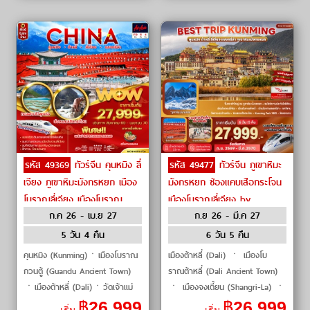
ถนน�
รหัส 49369
ทัวร์จีน คุนหมิง ลี่
รหัส 49477
ทัวร์จีน ภูเขาหิมะ
เจียง ภูเขาหิมะมังกรหยก เมือง
มังกรหยก ช่องแคบเสือกระโจน
โบราณลี่เจียง เมืองโบราณ
เมืองโบราณลี่เจียง by
ก.ค 26 - เม.ย 27
ก.ย 26 - มี.ค 27
แชงกรีล่า หุบเขา by Air Asia
Kunming Airlines
5 วัน 4 คืน
6 วัน 5 คืน
คุนหมิง (Kunming)ㆍเมืองโบราณ
เมืองต้าหลี่ (Dali) ㆍ เมืองโบ
กวนตู้ (Guandu Ancient Town)
ราณต้าหลี่ (Dali Ancient Town)
ㆍเมืองต้าหลี่ (Dali)ㆍวัดเจ้าแม่
ㆍ เมืองจงเตี้ยน (Shangri-La) ㆍ
กวนอิม (Guanyin Temple)ㆍ
เมืองโบราณแชงกรีล่า (Shangri-La
฿
26,999
฿
26,999