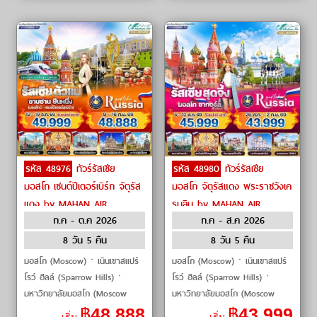
รหัส 48976
ทัวร์รัสเซีย
รหัส 48980
ทัวร์รัสเซีย
มอสโก เซนต์ปีเตอร์เบิร์ก จัตุรัส
มอสโก จัตุรัสแดง พระราชวังเค
แดง by MAHAN AIR
รมลิน by MAHAN AIR
ก.ค - ต.ค 2026
ก.ค - ส.ค 2026
8 วัน 5 คืน
8 วัน 5 คืน
มอสโก (Moscow)ㆍเนินเขาสแปร์
มอสโก (Moscow)ㆍเนินเขาสแปร์
โรว์ ฮิลล์ (Sparrow Hills)ㆍ
โรว์ ฮิลล์ (Sparrow Hills)ㆍ
มหาวิทยาลัยมอสโก (Moscow
มหาวิทยาลัยมอสโก (Moscow
State University)ㆍมหาวิหาร
State University)ㆍมหาวิหาร
฿
48,888
฿
43,999