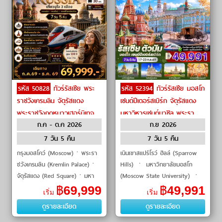
รหัส 50828
ทัวร์รัสเซีย พระ
รหัส 52394
ทัวร์รัสเซีย มอสโก
ราชวังเครมลิน จัตุรัสแดง
เซนต์ปีเตอร์สเบิร์ก จัตุรัสแดง
พระราชวังฤดูหนาวเฮอร์มิเทจ
มหาวิหารเซนต์บาซิล พระรา
ก.ค - ต.ค 2026
ก.ย 2026
by Oman Air
ชวังเครมลิน by Oman Air
7 วัน 5 คืน
7 วัน 5 คืน
กรุงมอสโคว์ (Moscow)ㆍพระรา
เนินเขาสแปร์โรว์ ฮิลล์ (Sparrow
ชวังเครมลิน (Kremlin Palace)ㆍ
Hills) ㆍ มหาวิทยาลัยมอสโก
จัตุรัสแดง (Red Square)ㆍมหา
(Moscow State University) ㆍ
วิหารเซนต์บาซิล (Saint Basil's
มหาวิหารเซนต์ซาเวียร์ (Cathedral
฿
69,999
฿
49,991
เริ่ม
เริ่ม
Cathedral)ㆍถนนคนเดินอารบัต
of Christ the Saviour) ㆍ พระ
ดูรายละเอียด
ดูรายละเอียด
(Arbat Stree
ราชวังฤด�