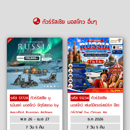
ทัวร์รัสเซีย มอสโคว อื่นๆ
รหัส 51728
ทัวร์รัสเซีย มู
รหัส 51234
ทัวร์รัสเซีย
รมันสค์ มอสโคว์ จัตุรัสแดง by
มอสโคว์ เซนต์ปีเตอร์สเบิร์ก ปีเต
Aeroflot Russian Airlines
อร์ฮอฟ by Oman Air
พ.ย 26 - เม.ย 27
ธ.ค 2026
7 วัน 5 คืน
7 วัน 5 คืน