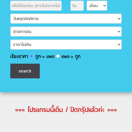
เรียงราคา
ถูก-> แพง
แพง-> ถูก
=== โปรแกรมนี้เต็ม / ปิดกรุ๊ปแล้วค่ะ ===