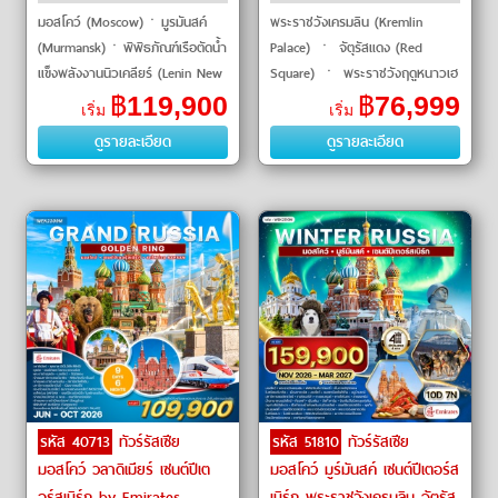
มอสโคว์ (Moscow)ㆍมูรมันสค์
พระราชวังเครมลิน (Kremlin
(Murmansk)ㆍพิพิธภัณฑ์เรือตัดน้ำ
Palace) ㆍ จัตุรัสแดง (Red
แข็งพลังงานนิวเคลียร์ (Lenin New
Square) ㆍ พระราชวังฤดูหนาวเฮ
Clear Ice Breaker)ㆍฮัสกี้ฟาร์ม
อร์มิเทจ (Hermitage Museum)
฿
119,900
฿
76,999
เริ่ม
เริ่ม
(Husky Farm)ㆍลานกิจก
ㆍ พระราชวังปีเตอร์ฮอฟ
ดูรายละเอียด
ดูรายละเอียด
(Peterhof Palace) ㆍ
รหัส 40713
ทัวร์รัสเซีย
รหัส 51810
ทัวร์รัสเซีย
มอสโคว์ วลาดิเมียร์ เซนต์ปีเต
มอสโคว์ มูร์มันสค์ เซนต์ปีเตอร์ส
อร์สเบิร์ก by Emirates
เบิร์ก พระราชวังเครมลิน จัตุรัส