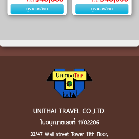
เริ่ม
เริ่ม
เซนต์ซาเวียร์ (Saint Saviour
เซนต์ซาเวียร์ (Cathedral of Christ
ดูรายละเอียด
ดูรายละเอียด
Cathedral)ㆍเซนต์ปี
the Saviour)ㆍประต�
UNITHAI TRAVEL CO.,LTD.
ใบอนุญาตเลขที่ 11/02206
33/47 Wall street Tower 11th Floor,