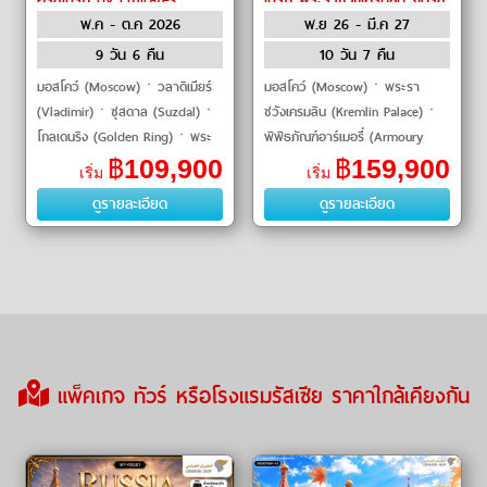
พ.ค - ต.ค 2026
พ.ย 26 - มี.ค 27
แดง โบสถ์หยดเลือด by
Emirates
9 วัน 6 คืน
10 วัน 7 คืน
มอสโคว์ (Moscow)ㆍวลาดิเมียร์
มอสโคว์ (Moscow)ㆍพระรา
(Vladimir)ㆍซุสดาล (Suzdal)ㆍ
ชวังเครมลิน (Kremlin Palace)ㆍ
โกลเดนริง (Golden Ring)ㆍพระ
พิพิธภัณฑ์อาร์เมอรี่ (Armoury
ราชวังซุสดาล (Suzdal Kremlin)
Chamber)ㆍจัตุรัสแดง (Red
฿
109,900
฿
159,900
เริ่ม
เริ่ม
ㆍเซียร์กีเยฟโปสาด (Sergiyev
Square)ㆍวิหารเซนต์บาซิล (St.
ดูรายละเอียด
ดูรายละเอียด
Posad)ㆍจัตุ�
Basil's Cathedral)ㆍ
แพ็คเกจ ทัวร์ หรือโรงแรมรัสเซีย ราคาใกล้เคียงกัน