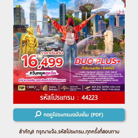
รหัสโปรแกรม : 44223
กดดูโปรแกรมฉบับเต็ม (PDF)
สำคัญ!! กรุณาแจ้ง..
รหัสโปรแกรม
..ทุกครั้งที่สอบถาม