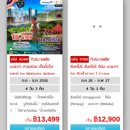
รหัส 42441
ทัวร์มาเลเซีย
รหัส 51189
ทัวร์มาเลเซีย
มะละกา คาเมร่อน เก็นติ้งไฮ
สิงคโปร์ สิงคโปร์ ปีนัง มะละกา
แลนด์ by Malaysia Airlines
by เรือสำราญ / Cruise
ก.ค - ธ.ค 2026
ก.ค 26 - ก.พ 27
4 วัน 3 คืน
4 วัน 3 คืน
ㆍมัสยิดสีชมพู ㆍตึกแฟดปิโค
สิงคโปร์ (Singapore)ㆍปีนัง
รนาส ㆍบูกิตบินตั้ง ' จตุรัสเมอเดก้
(Penang)ㆍมะละกา (Melaka)
า ㆍไร่ชาคาเบร่อม *น้ำตกอิสกัน
ค้า-ขึ้นกระเข้า AWANANA
฿
13,499
฿
12,900
เริ่ม
เริ่ม
ดูรายละเอียด
ดูรายละเอียด