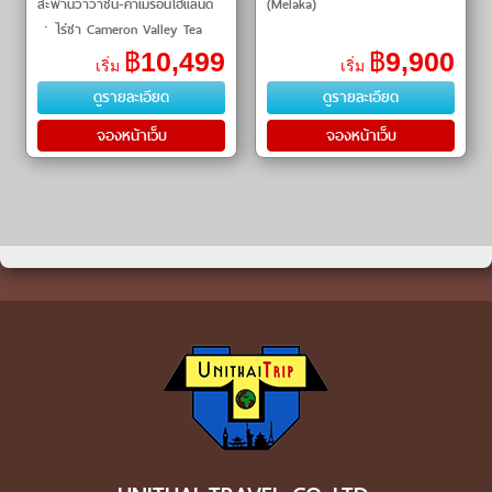
สะพานวาวาชัน-คาเมร่อนไฮแลนด์
(Melaka)
ㆍไร่ชา Cameron Valley Tea
House + น้ำตกเลกอิสกันดา ㆍ
฿
10,499
฿
9,900
เริ่ม
เริ่ม
เก็นติ้งไฮแลน
ดูรายละเอียด
ดูรายละเอียด
จองหน้าเว็บ
จองหน้าเว็บ