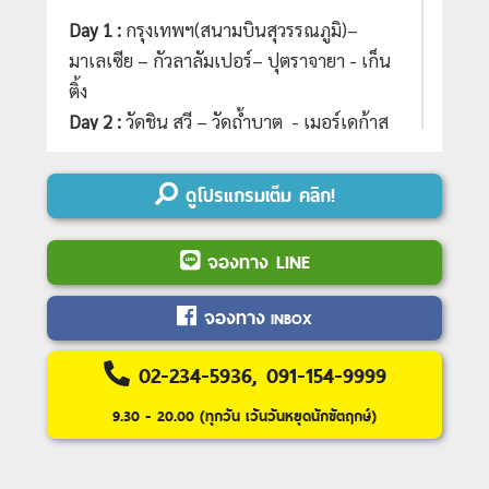
Day 1 :
กรุงเทพฯ(สนามบินสุวรรณภูมิ)–
มาเลเซีย – กัวลาลัมเปอร์– ปุตราจายา - เก็น
ติ้ง
Day 2 :
วัดชิน สวี – วัดถ้ำบาตู - เมอร์เดก้าส
แควร์ – ตึกปิโตรนัส – เมืองมะละกา - ยะโฮว์
บาร์รู
ดูโปรแกรมเต็ม คลิก!
Day 3 :
ยะโฮว์บาร์รู - สิงคโปร์ – เกาะเซ็นโต
ซ่า- UNIVERSAL STUDIO (ซื้อบัตรเพิ่ม) -
จองทาง LINE
MarinaBaySand - ชมการแสดงโชว์แสง สี
เสียง
จองทาง
INBOX
Day 4 :
CHINATOWN - ชมวัดพระเขี้ยวแก้ว -
GARDEN BY THE BAY - ช้อปปิ้งย่านถนน
02-234-5936, 091-154-9999
ออร์ชาร์ด – Changi Airport – สนามบิน
9.30 - 20.00 (ทุกวัน เว้นวันหยุดนักขัตฤกษ์)
สุวรรณภูมิ