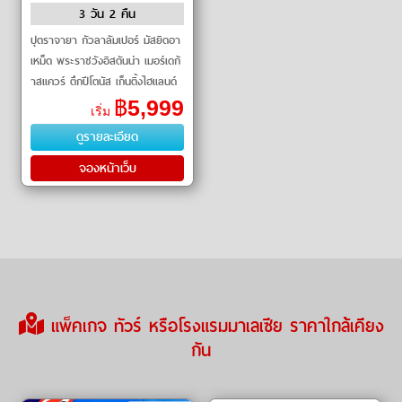
3 วัน 2 คืน
ปุตราจายา กัวลาลัมเปอร์ มัสยิดอา
เหม็ด พระราชวังอิสตันน่า เมอร์เดก้
าสแควร์ ตึกปีโตนัส เก็นติ้งไฮแลนด์
CABLE CAR
฿
5,999
เริ่ม
ดูรายละเอียด
จองหน้าเว็บ
แพ็คเกจ ทัวร์ หรือโรงแรมมาเลเซีย ราคาใกล้เคียง
กัน