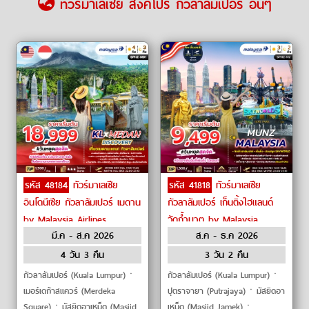
ทัวร์มาเลเซีย สิงคโปร์ กัวลาลัมเปอร์ อื่นๆ
รหัส 48184
ทัวร์มาเลเซีย
รหัส 41818
ทัวร์มาเลเซีย
อินโดนีเซีย กัวลาลัมเปอร์ เมดาน
กัวลาลัมเปอร์ เก็นติ้งไฮแลนด์
by Malaysia Airlines
วัดถ้ำบาตู by Malaysia
มี.ค - ส.ค 2026
ส.ค - ธ.ค 2026
Airlines
4 วัน 3 คืน
3 วัน 2 คืน
กัวลาลัมเปอร์ (Kuala Lumpur)ㆍ
กัวลาลัมเปอร์ (Kuala Lumpur)ㆍ
เมอร์เดก้าสแควร์ (Merdeka
ปุตราจายา (Putrajaya)ㆍมัสยิดอา
Square)ㆍมัสยิดอาเหม็ด (Masjid
เหม็ด (Masjid Jamek)ㆍ