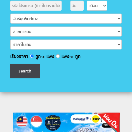
เรียงราคา
ถูก-> แพง
แพง-> ถูก