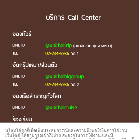
บริการ Call Center
จองทัวร์
@unithaitrip
LINE ID
(อย่าลืมเติม @ ข้างหน้า)
02-234-5936
TEL
กด 1
จัดกรุ๊ปเหมา/ส่วนตัว
@unithaibiggroup
LINE ID
02-234-5936
TEL
กด 2
จองเรือสำราญทั่วโลก
@unithaicruise
LINE ID
ร้องเรียน
@unithaicare
LINE ID
บริษัทใช้คุกกี้เพื่อเพิ่มประสบการณ์และความพึงพอใจในการใช้งาน
เว็บไซต์ ให้สามารถเข้าถึงง่าย สะดวกในการใช้งาน และมี