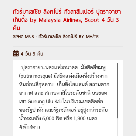
ทัวร์มาเลเซีย สิงคโปร์ กัวลาลัมเปอร์ ปุตราจายา
เก็นติ้ง by Malaysia Airlines, Scoot 4 วัน 3
คืน
SPHZ-M5.3 : ทัวร์มาเลเซีย สิงคโปร์ BY MH/TR
4 วัน 3 คืน
-ปุตราจายา..นครแห่งอนาคต -มัสยิดสีชมพู
(putra mosque) มัสยิดแห่งเมืองซึ่งสร้างจาก
หินอ่อนสีกุหลาบ -เก็นติ้งไฮแลนด์ สถานตาก
อากาศ และ สถานคาสิโนระดับชาติ บนยอด
เขา Gunung Ulu Kali ในบริเวณเขตติดต่อ
ของรัฐปาหัง และรัฐเซลังงอร์ อยู่สูงกว่าระดับ
น้ำทะเลถึง 6,000 ฟิต หรือ 1,800 เมตร
#พัก4ดาว