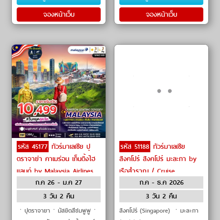
จองหน้าเว็บ
จองหน้าเว็บ
รหัส 45177
ทัวร์มาเลเซีย ปุ
รหัส 51188
ทัวร์มาเลเซีย
ตราจาย่า คาเมร่อน เก็นติ้งไฮ
สิงคโปร์ สิงคโปร์ มะละกา by
แลนด์ by Malaysia Airlines
เรือสำราญ / Cruise
ก.ค 26 - ม.ค 27
ก.ค - ธ.ค 2026
3 วัน 2 คืน
3 วัน 2 คืน
ㆍปุตราจายาㆍมัสยิดสีชมพูพูㆍ
สิงคโปร์ (Singapore) ㆍมะละกา