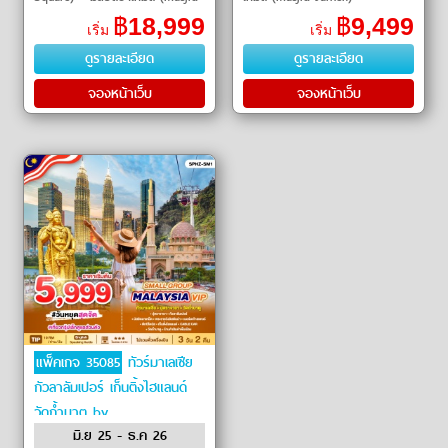
Jamek)ㆍตึกปิโตรนาส (Petronas
พระราชวังอิสตานา เนการา
฿
18,999
฿
9,499
เริ่ม
เริ่ม
Twin Towers)ㆍซูเรีย เคแอลซีซี
(Istana Negara)ㆍเมอร์เดก้า ส
ดูรายละเอียด
ดูรายละเอียด
(Suria KLCC)
แควร์ (Merdeka
จองหน้าเว็บ
จองหน้าเว็บ
แพ็คเกจ 35085
ทัวร์มาเลเซีย
กัวลาลัมเปอร์ เก็นติ้งไฮแลนด์
วัดถ้ำบาตู by
มิ.ย 25 - ธ.ค 26