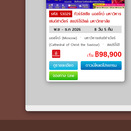
รหัส: 53029
ทัวร์รัสเซีย มอสโคว์ มหาวิหาร
เซนต์ซาเวียร์ สแปร์โร่ฮิลล์ มหาวิทยาลัย
มอสโคว์ จัตุรัสแดง by Emirates
พ.ย - ธ.ค 2026
8 วัน 5 คืน
มอสโคว์ (Moscow) ㆍ มหาวิหารเซนต์ซาเวียร์
(Cathedral of Christ the Saviour) ㆍ สแปร์โร่ฮิ
ลล์ (Sparrow Hills) ㆍ มหาวิทยาลัยมอสโคว์
฿
98,900
เริ่ม
(Moscow State University) ㆍ จัตุรั
ดูรายละเอียด
ดาวน์โหลดโปรแกรม
จองทาง Line