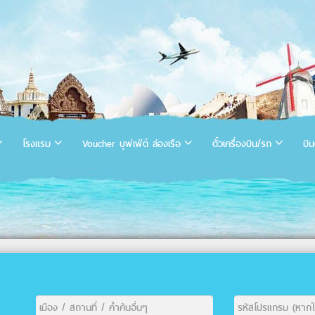
โรงแรม
Voucher บุฟเฟ่ต์ ล่องเรือ
ตั๋วเครื่องบิน/รถ
บิน