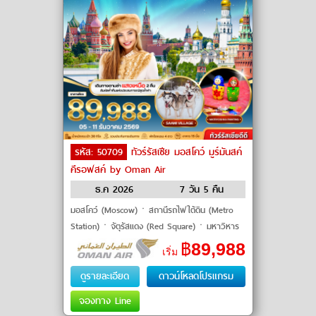
รหัส: 50709
ทัวร์รัสเซีย มอสโคว์ มูร์มันสค์
คีรอฟสค์ by Oman Air
ธ.ค 2026
7 วัน 5 คืน
มอสโคว์ (Moscow)ㆍสถานีรถไฟใต้ดิน (Metro
Station)ㆍจัตุรัสแดง (Red Square)ㆍมหาวิหาร
เซนต์บาซิล (Saint Basil's Cathedral)ㆍพระรา
฿
89,988
เริ่ม
ชวังเครมลิน (Kremlin Palace)ㆍพิ
ดูรายละเอียด
ดาวน์โหลดโปรแกรม
จองทาง Line