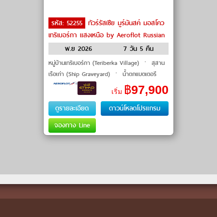
รหัส: 52255
ทัวร์รัสเซีย มูร์มันสค์ มอสโคว
เทริเบอร์กา แสงเหนือ by Aeroflot Russian
Airlines, ETIHAD AIRWAYS
พ.ย 2026
7 วัน 5 คืน
หมู่บ้านเทริเบอร์กา (Teriberka Village) ㆍ สุสาน
เรือเก่า (Ship Graveyard) ㆍ น้ำตกแบตเตอรี
(Battery Waterfall) ㆍ ชายหาดหินมังกร
฿
97,900
เริ่ม
(Dragon Beach) ㆍ ฮัสกี้พาร์�
ดูรายละเอียด
ดาวน์โหลดโปรแกรม
จองทาง Line