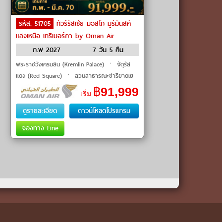
รหัส: 51705
ทัวร์รัสเซีย มอสโก มูร์มันสค์
แสงเหนือ เทริเบอร์กา by Oman Air
ก.พ 2027
7 วัน 5 คืน
พระราชวังเครมลิน (Kremlin Palace) ㆍ จัตุรัส
แดง (Red Square) ㆍ สวนสาธารณะซาริยาดเย
(Zaryadye Park) ㆍ ถนนอารบัต (Arbat Street)
฿
91,999
เริ่ม
ㆍ หมู่บ้านซามิ (Sami Village) ㆍ �
ดูรายละเอียด
ดาวน์โหลดโปรแกรม
จองทาง Line