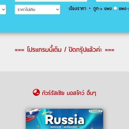
เรียงราคา
ถูก-> แพง
แพง->
=== โปรแกรมนี้เต็ม / ปิดกรุ๊ปแล้วค่ะ ===
ทัวร์รัสเซีย มอสโคว์ อื่นๆ