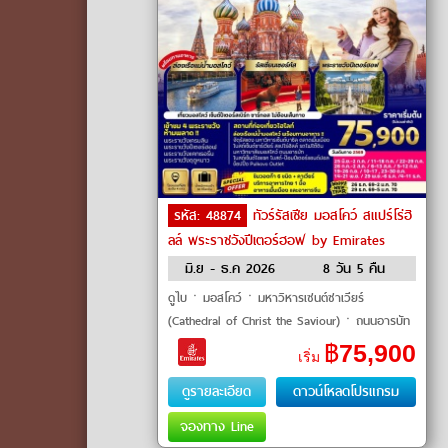
รหัส: 48874
ทัวร์รัสเซีย มอสโคว์ สแปร์โร่ฮิ
ลล์ พระราชวังปีเตอร์ฮอฟ by Emirates
มิ.ย - ธ.ค 2026
8 วัน 5 คืน
ดูไบㆍมอสโคว์ㆍมหาวิหารเซนต์ซาเวียร์
(Cathedral of Christ the Saviour)ㆍถนนอารบัท
(Arbat Street)ㆍสแปร์โร่ฮิลล์ (Sparrow Hills)ㆍ
฿
75,900
เริ่ม
มหาวิทยาลัยมอสโคว์ (Mo
ดูรายละเอียด
ดาวน์โหลดโปรแกรม
จองทาง Line