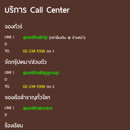
บริการ Call Center
จองทัวร์
@unithaitrip
LINE I
(อย่าลืมเติม @ ข้างหน้า)
D
02-234-5936
TEL
กด 1
จัดกรุ๊ปเหมา/ส่วนตัว
@unithaibiggroup
LINE I
D
02-234-5936
TEL
กด 2
จองเรือสำราญทั่วโลก
@unithaicruise
LINE I
D
ร้องเรียน