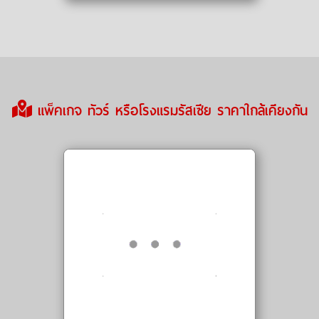
แพ็คเกจ ทัวร์ หรือโรงแรมรัสเซีย ราคาใกล้เคียงกัน