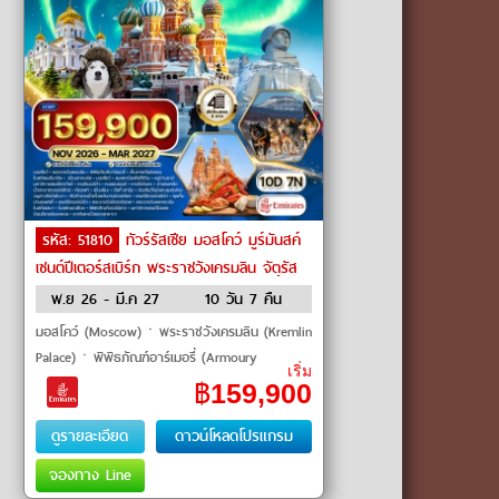
รหัส: 51810
ทัวร์รัสเซีย มอสโคว์ มูร์มันสค์
เซนต์ปีเตอร์สเบิร์ก พระราชวังเครมลิน จัตุรัส
แดง โบสถ์หยดเลือด by Emirates
พ.ย 26 - มี.ค 27
10 วัน 7 คืน
มอสโคว์ (Moscow)ㆍพระราชวังเครมลิน (Kremlin
Palace)ㆍพิพิธภัณฑ์อาร์เมอรี่ (Armoury
เริ่ม
Chamber)ㆍจัตุรัสแดง (Red Square)ㆍวิหาร
฿
159,900
เซนต์บาซิล (St. Basil's Cathedral)ㆍ
ดูรายละเอียด
ดาวน์โหลดโปรแกรม
จองทาง Line