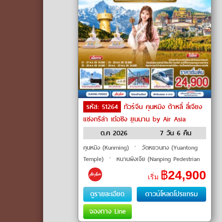
รหัส: 51264
ทัวร์จีน คุนหมิง ต้าหลี่ ลี่เจียง
แชงกรีล่า เต๋อชิง ยูนนาน by Air Asia
ต.ค 2026
7 วัน 6 คืน
คุนหมิง (Kunming) ㆍ วัดหยวนทง (Yuantong
Temple) ㆍ หนานผิงเจีย (Nanping Pedestrian
Street) ㆍ ต้าหลี่ (Dali) ㆍ เมืองโบราณต้าหลี่
฿
24,900
เริ่ม
(Dali Ancient Town) ㆍ วัดเจ้าแม่กวน
ดูรายละเอียด
ดาวน์โหลดโปรแกรม
จองทาง Line