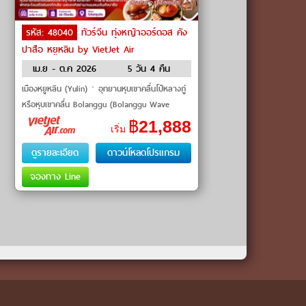
รหัส: 48040
ทัวร์จีน ทุ่งหญ้าออร์ดอส คัง
ปาสือ หยูหลิน by VietJet Air
เม.ย - ต.ค 2026
5 วัน 4 คืน
เมืองหยูหลิน (Yulin)ㆍอุทยานหุบเขาคลื่นโป๋หลางกู่
หรือหุบเขาคลื่น Bolanggu (Bolanggu Wave
Valley)ㆍสะพานแก้ว (Glass Bridge)ㆍเมืองออร์
฿
21,888
เริ่ม
ดอส (Ordos)�
ดูรายละเอียด
ดาวน์โหลดโปรแกรม
จองทาง Line