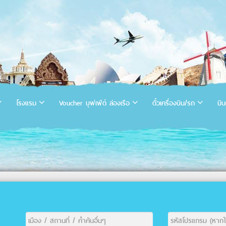
โรงแรม
Voucher บุฟเฟ่ต์ ล่องเรือ
ตั๋วเครื่องบิน/รถ
บิน