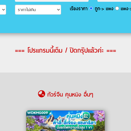
เรียงราคา
ถูก-> แพง
แพง->
=== โปรแกรมนี้เต็ม / ปิดกรุ๊ปแล้วค่ะ ===
ทัวร์จีน คุนหมิง อื่นๆ