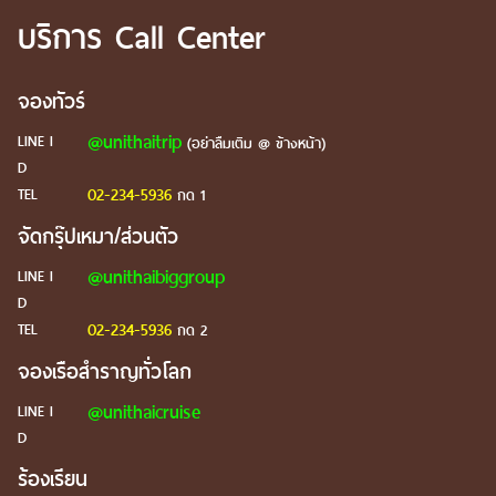
บริการ Call Center
จองทัวร์
@unithaitrip
LINE I
(อย่าลืมเติม @ ข้างหน้า)
D
02-234-5936
TEL
กด 1
จัดกรุ๊ปเหมา/ส่วนตัว
@unithaibiggroup
LINE I
D
02-234-5936
TEL
กด 2
จองเรือสำราญทั่วโลก
@unithaicruise
LINE I
D
ร้องเรียน