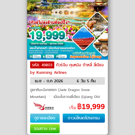
รหัส: 49803
ทัวร์จีน คุนหมิง ต้าหลี่ ลี่เจียง
by Kunming Airlines
เม.ย - ต.ค 2026
6 วัน 5 คืน
ภูเขาหิมะมังกรหยก (Jade Dragon Snow
Mountain) ㆍ เมืองโบราณลี่เจียง (Lijiang Old
Town) ㆍ วัดลามะซงจ้านหลิง (Songzanlin
฿
19,999
เริ่ม
Monastery) ㆍ ช่องแคบเสือกระโจน (Tiger
ดูรายละเอียด
ดาวน์โหลดโปรแกรม
จองทาง Line