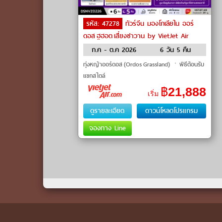
รหัส: 47278
ทัวร์จีน มองโกเลียใน ออร์
ดอส ฮูฮอต เสี่ยงซาวาน by VietJet Air
ก.ค - ต.ค 2026
6 วัน 5 คืน
ทุ่งหญ้าออร์ดอส (Ordos Grassland) ㆍพิธีต้อนรับ
แขกสไตล์
มองโกล (Mongolian Welcome Ceremony) ㆍ
฿
21,888
เริ่ม
อุทยานภูเขาไฟอูลันฮา
ตา (Ulan Hada Volcano Geopark) ㆍท
ดูรายละเอียด
ดาวน์โหลดโปรแกรม
จองทาง Line