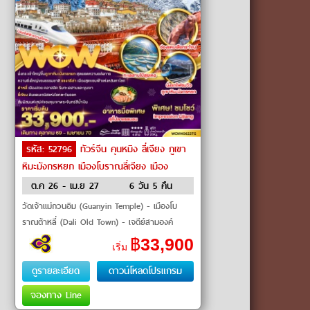
รหัส: 52796
ทัวร์จีน คุนหมิง ลี่เจียง ภูเขา
หิมะมังกรหยก เมืองโบราณลี่เจียง เมือง
โบราณแชงกรีล่า by THAI Airways
ต.ค 26 - เม.ย 27
6 วัน 5 คืน
วัดเจ้าแม่กวนอิม (Guanyin Temple) - เมืองโบ
ราณต้าหลี่ (Dali Old Town) - เจดีย์สามองค์
(Three Pagodas) - ช่องแคบเสือกระโจน (Tiger
฿
33,900
เริ่ม
Leaping Gorge) - เมืองโบรา�
ดูรายละเอียด
ดาวน์โหลดโปรแกรม
จองทาง Line