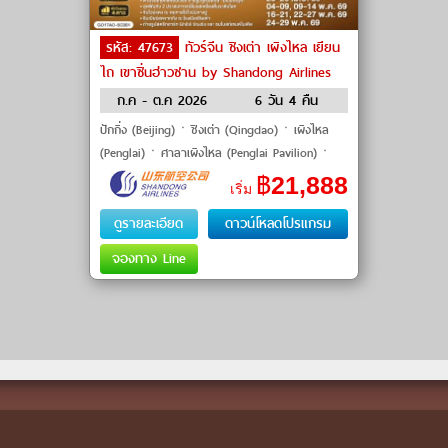
รหัส: 47673
ทัวร์จีน ชิงเต่า เผิงไหล เยียน
ไถ เขาซิ่นฮ่าวซาน by Shandong Airlines
ก.ค - ต.ค 2026
6 วัน 4 คืน
ปักกิ่ง (Beijing)ㆍชิงเต่า (Qingdao)ㆍเผิงไหล
(Penglai)ㆍศาลาเผิงไหล (Penglai Pavilion)ㆍ
เยียนไถ (Yantai)ㆍคฤหาสน์จางยู่ ไวน์เนอรี่
฿
21,888
เริ่ม
(Changyu Wine Manor)ㆍถนนเฉ�
ดูรายละเอียด
ดาวน์โหลดโปรแกรม
จองทาง Line