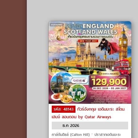
รหัส: 48143
ทัวร์อังกฤษ เอดินบะระ สโตน
เฮนจ์ ลอนดอน by Qatar Airways
ธ.ค 2026
คาล์ตันฮิลล์ (Calton Hill)ㆍปราสาทเอดินบะระ