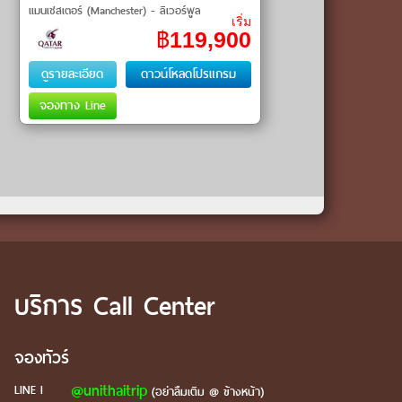
แมนเชสเตอร์ (Manchester) - ลิเวอร์พูล
เริ่ม
(Liverpool) - ยอร์ค (York) - นิวคาสเซิ้ล
฿
119,900
(Newcastle) - ลีดส์ (Leeds) - คาร์ดิฟ (Cardiff)
ดูรายละเอียด
ดาวน์โหลดโปรแกรม
จองทาง Line
บริการ Call Center
จองทัวร์
@unithaitrip
LINE I
(อย่าลืมเติม @ ข้างหน้า)