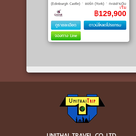
(Edinburgh Castle)ㆍยอร์ก (York)ㆍทะเลสาบวิน
เริ่ม
เดอร์เมียร์ (Lake Windermere)ㆍสนามฟุตบอล
฿
129,900
แมนเชสเตอร์ยู�
ดูรายละเอียด
ดาวน์โหลดโปรแกรม
จองทาง Line
UNITHAI TRAVEL CO.,LTD.