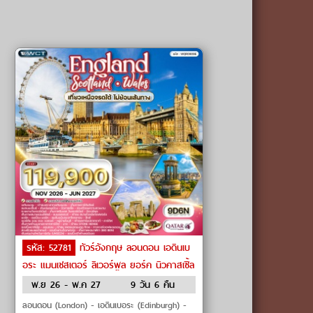
รหัส: 52781
ทัวร์อังกฤษ ลอนดอน เอดินเบ
อระ แมนเชสเตอร์ ลิเวอร์พูล ยอร์ค นิวคาสเซิ้ล
ลีดส์ คาร์ดิฟ บาธ by Qatar Airways
พ.ย 26 - พ.ค 27
9 วัน 6 คืน
ลอนดอน (London) - เอดินเบอระ (Edinburgh) -