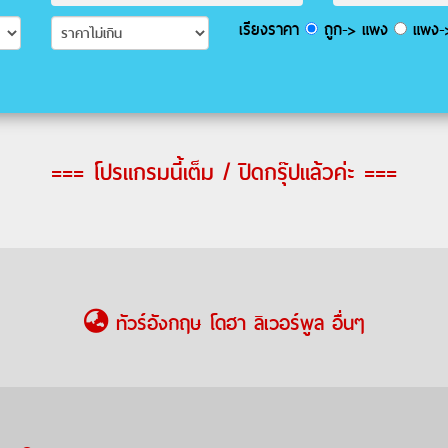
เรียงราคา
ถูก-> แพง
แพง->
=== โปรแกรมนี้เต็ม / ปิดกรุ๊ปแล้วค่ะ ===
ทัวร์อังกฤษ โดฮา ลิเวอร์พูล อื่นๆ