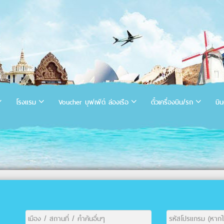
โรงแรม
Voucher บุฟเฟ่ต์ ล่องเรือ
ตั๋วเครื่องบิน/รถ
บิน