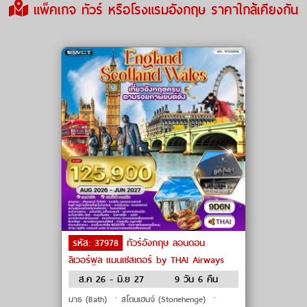
แพ็คเกจ ทัวร์ หรือโรงแรมอังกฤษ ราคาใกล้เคียงกัน
รหัส: 37978
ทัวร์อังกฤษ ลอนดอน
ลิเวอร์พูล แมนเชสเตอร์ by THAI Airways
ส.ค 26 - มิ.ย 27
9 วัน 6 คืน
บาธ (Bath) ㆍสโตนเฮนจ์ (Stonehenge) ㆍ