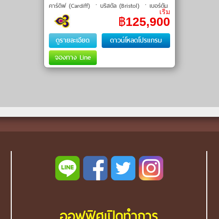
คาร์ดิฟ (Cardiff) ㆍบริสตัล (Bristol) ㆍเบอร์ตัน
เริ่ม
ออน เดอะ วอเตอร์ (Bourton on the Water) ㆍ
฿
125,900
ไบบูรี ฟาร์มปลาเทราต์ (Bibury
ดูรายละเอียด
ดาวน์โหลดโปรแกรม
จองทาง Line
ออฟฟิศเปิดทำการ