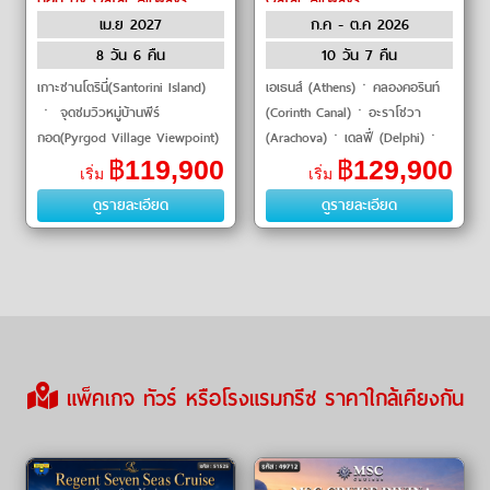
เม.ย 2027
ก.ค - ต.ค 2026
8 วัน 6 คืน
10 วัน 7 คืน
เกาะซานโตรินี่(Santorini Island)
เอเธนส์ (Athens)ㆍคลองคอรินท์
ㆍ จุดชมวิวหมู่บ้านพีร์
(Corinth Canal)ㆍอะราโชวา
กอด(Pyrgod Village Viewpoint)
(Arachova)ㆍเดลฟี่ (Delphi)ㆍ
ㆍ หาดเพอร์ริสซา(Perrissa
คาลัมบากา (Kalambaka)ㆍแมทธี
฿
119,900
฿
129,900
เริ่ม
เริ่ม
Beach) ㆍ หาดทรายดำ(Black
โอร่า / มหาวิหารบนยอดเขา
ดูรายละเอียด
ดูรายละเอียด
Beach) ㆍ คามารีบีช(Ka
(Meteora Monasteries)�
แพ็คเกจ ทัวร์ หรือโรงแรมกรีซ ราคาใกล้เคียงกัน