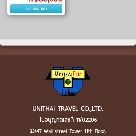
เริ่ม
(Santorini) ㆍ มิโคนอส
ดูรายละเอียด
(Mykonos) ㆍ มิลอส (Milos)
#เที่ยว�
UNITHAI TRAVEL CO.,LTD.
ใบอนุญาตเลขที่ 11/02206
33/47 Wall street Tower 11th Floor,