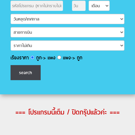
เรียงราคา
ถูก-> แพง
แพง-> ถูก
=== โปรแกรมนี้เต็ม / ปิดกรุ๊ปแล้วค่ะ ===