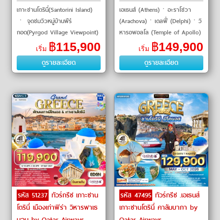
เกาะซานโตรินี่(Santorini Island)
เอเธนส์ (Athens)ㆍอะราโชวา
ㆍ จุดชมวิวหมู่บ้านพีร์
(Arachova)ㆍเดลฟี่ (Delphi)ㆍวิ
กอด(Pyrgod Village Viewpoint)
หารอพอลโล (Temple of Apollo)
ㆍ หาดเพอร์ริสซา(Perrissa
ㆍคาลัมบาก้า (Kalambaka)ㆍ
฿
115,900
฿
149,900
เริ่ม
เริ่ม
Beach) ㆍ หาดทรายดำ(Black
มหาวิหารแมทธีโอร่า (Meteora)ㆍ
ดูรายละเอียด
ดูรายละเอียด
Beach) ㆍ คามารีบีช(Ka
คลองคอรินธ�
รหัส 51237
ทัวร์กรีซ เกาะซาน
รหัส 47495
ทัวร์กรีซ .เอเธนส์
โตรินี่ เมืองเก่าฟิร่า วิหารพาเธ
เกาะซานโตรินี่ คาลัมบากา by
นอน by Qatar Airways
Qatar Airways