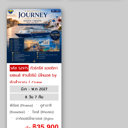
รหัส 52975
ทัวร์กรีซ แอตติกา
เอเธนส์ ซานโตรินี มิโคนอส by
เรือสำราญ / Cruise
มี.ค - พ.ค 2027
8 วัน 7 คืน
พีเรียส (Piraeus) ㆍ คูซาดาซี
(Kusadasi) ㆍ โรดส์ (Rhodes)
ㆍ อากิออสนิโคลาออส (Agios
Nikolaos) ㆍ ซานโตรินี
฿
35,900