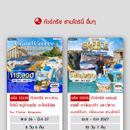
ทัวร์กรีซ ซานโตรินี่ อื่นๆ
รหัส 51239
ทัวร์กรีซ เกาะซาน
รหัส 51976
ทัวร์กรีซ เอเธนส์
โตรินี่ หมู่บ้านเอีย อะโครโปลิส
เดลฟี่ คาลัมบาก้า มหาวิหาร
by Qatar Airways
แมทธีโอร่า มิโครนอส ซานโตรินี่
พ.ย 26 - มี.ค 27
เม.ย - ต.ค 2027
อะโครโพลิส by Qatar
Airways
8 วัน 6 คืน
10 วัน 7 คืน