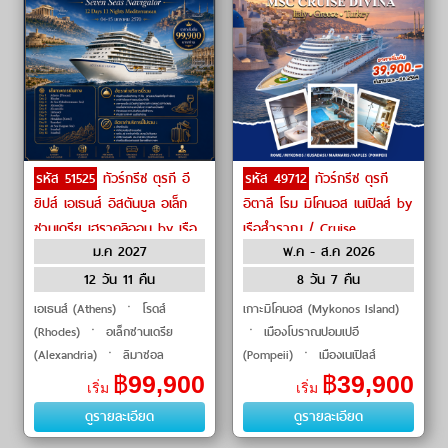
รหัส 51525
ทัวร์กรีซ ตุรกี อี
รหัส 49712
ทัวร์กรีซ ตุรกี
ยิปส์ เอเธนส์ อิสตันบูล อเล็ก
อิตาลี โรม มิโคนอส เนเปิลส์ by
ซานเดรีย เฮราคลิออน by เรือ
เรือสำราญ / Cruise
ม.ค 2027
พ.ค - ส.ค 2026
สำราญ / Cruise
12 วัน 11 คืน
8 วัน 7 คืน
เอเธนส์ (Athens) ㆍ โรดส์
เกาะมิโคนอส (Mykonos Island)
(Rhodes) ㆍ อเล็กซานเดรีย
ㆍ เมืองโบราณปอมเปอี
(Alexandria) ㆍ ลิมาซอล
(Pompeii) ㆍ เมืองเนเปิลส์
(Limassol) ㆍ อันตัลยา
(Naples) ㆍ ท่าเรือคูซาดาซี
฿
99,900
฿
39,900
เริ่ม
เริ่ม
(Antalya) ㆍ เฮราคลิออน เกาะ
(Kusadasi Port) ㆍ เมืองมาร์มา
ดูรายละเอียด
ดูรายละเอียด
ครีต (Heraklion, Crete) ㆍ คูซา
ริส (Marmaris)
ดาซี