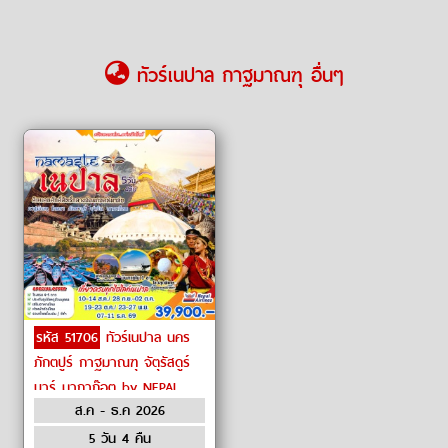
ทัวร์เนปาล กาฐมาณฑุ อื่นๆ
รหัส 51706
ทัวร์เนปาล นคร
ภักตปูร์ กาฐมาณฑุ จัตุรัสดูร์
บาร์ นากาก๊อต by NEPAL
ส.ค - ธ.ค 2026
AIRLINES
5 วัน 4 คืน