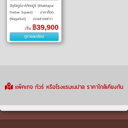
จัตุรัสดูร์บาร์ภักตปูร์ (Bhaktapur
Durbar Square) ㆍ นากาก๊อต
(Nagarkot) ㆍ ทะเลสาบเฟวา
(Phewa Lake) ㆍ เจดีย์สันติภาพ
฿
39,900
เริ่ม
โลก (World Peace Pagoda) ㆍ
ดูรายละเอียด
จัตุรัสดูร�
แพ็คเกจ ทัวร์ หรือโรงแรมเนปาล ราคาใกล้เคียงกัน