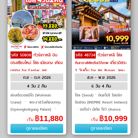
รหัส 50808
ทัวร์เกาหลี บิน
รหัส 48734
ทัวร์เกาหลี โซล
ตรงเชียงใหม่ โซล เมียงดง เคียง
AuroraMediaShow เที่ยวอิสระ
บกกุง by Eastar Jet
3 วันเต็ม by Air Busan, Jeju
ก.ย - ต.ค 2026
ส.ค - พ.ย 2026
Air
4 วัน 2 คืน
6 วัน 4 คืน
ล่องเรือวอลมีโด (Wolmido
โซล (Seoul)ㆍอินสไปร์ รีสอร์ท
Cruise) ㆍ พระราชวังเคียงบกกุง
อินชอน (INSPIRE Resort Incheon)
(Gyeongbokgung Palace) ㆍ
ㆍออโรร่า มีเดีย โชว์ (Aurora
ตลาดเมียงดง (Myeongdong
Media Show)ㆍศูนย์รวมเครื่อง
฿
11,880
฿
10,999
เริ่ม
เริ่ม
Market) ㆍ พิพิธภัณฑ์สาหร่าย
สำอาง (Cosmetic Center)ㆍศูนย์
ดูรายละเอียด
ดูรายละเอียด
(Seaweed Museum) ㆍ ใส่ชุ�
โสมเก