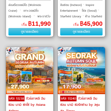
ล่องเรือวอลมิโด (Wolmido
อินชอน (Incheon)ㆍInspire
Cruise) ㆍ เกาะวอลมิโด
Entertainmentㆍโซล (Seoul)ㆍ
(Wolmido Island) ㆍ พระราชวัง
Starfield Libraryㆍห้าง Starfield
เคียงบกกุง (Gyeongbokgung
Coex Mallㆍสวนสนุกเอเวอร์
฿
11,990
฿
45,900
เริ่ม
เริ่ม
Palace) ㆍ ถนนเมียงดง
แลนด์ (Everland)ㆍDuty Freeㆍ
ดูรายละเอียด
ดูรายละเอียด
(Myeongdong Street) ㆍ ดิวตี้
ย่านช้อปปิ้งเมียงดง (Myeongdong
ฟรี (Duty Free
Shopping Street)�
รหัส 51238
ทัวร์เกาหลี อิน
รหัส 51240
ทัวร์เกาหลี อิน
ชอน นามิ ซกโซ by Asiana
ชอน นามิ ซอรัคซาน by Jeju
Airlines
Air, T’way