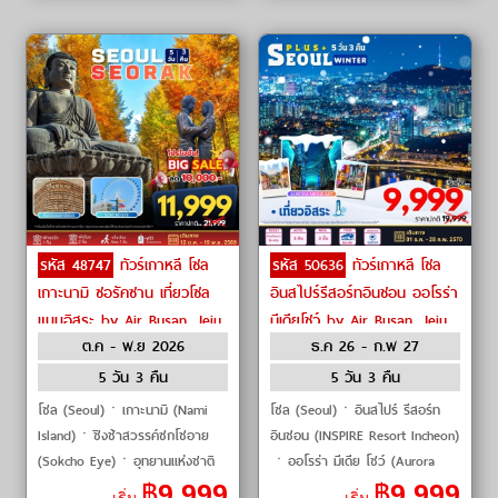
รหัส 48747
ทัวร์เกาหลี โซล
รหัส 50636
ทัวร์เกาหลี โซล
เกาะนามิ ซอรัคซาน เที่ยวโซล
อินสไปร์รีสอร์ทอินชอน ออโรร่า
แบบอิสระ by Air Busan, Jeju
มีเดียโชว์ by Air Busan, Jeju
ต.ค - พ.ย 2026
ธ.ค 26 - ก.พ 27
Air
Air
5 วัน 3 คืน
5 วัน 3 คืน
โซล (Seoul)ㆍเกาะนามิ (Nami
โซล (Seoul)ㆍอินสไปร์ รีสอร์ท
Island)ㆍชิงช้าสวรรค์ซกโชอาย
อินชอน (INSPIRE Resort Incheon)
(Sokcho Eye)ㆍอุทยานแห่งชาติ
ㆍออโรร่า มีเดีย โชว์ (Aurora
ซอรัคซาน (Seoraksan National
Media Show)ㆍศูนย์รวมเครื่อง
฿
9,999
฿
9,999