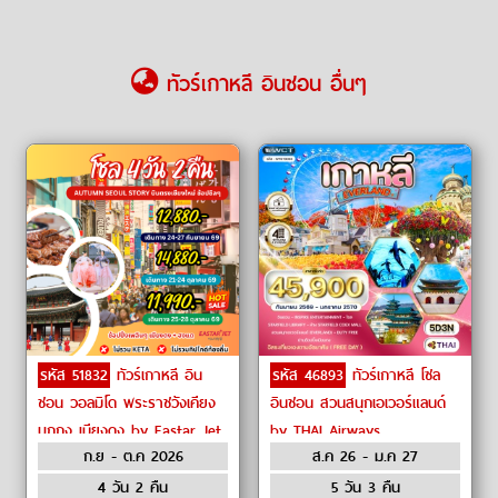
ทัวร์เกาหลี อินชอน อื่นๆ
รหัส 51832
ทัวร์เกาหลี อิน
รหัส 46893
ทัวร์เกาหลี โซล
ชอน วอลมิโด พระราชวังเคียง
อินชอน สวนสนุกเอเวอร์แลนด์
บกกุง เมียงดง by Eastar Jet
by THAI Airways
ก.ย - ต.ค 2026
ส.ค 26 - ม.ค 27
4 วัน 2 คืน
5 วัน 3 คืน