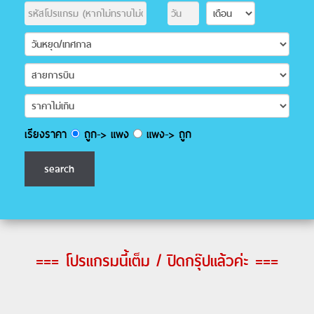
เรียงราคา
ถูก-> แพง
แพง-> ถูก
=== โปรแกรมนี้เต็ม / ปิดกรุ๊ปแล้วค่ะ ===