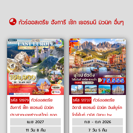
ทัวร์ออสเตรีย ฮังการี เช็ก เยอรมนี มิวนิค อื่นๆ
รหัส 51979
ทัวร์ออสเตรีย
รหัส 51737
ทัวร์ออสเตรีย
ฮังการี เช็ก เยอรมนี มิวนิค
อิตาลี เยอรมนี มิวนิค อินส์บูร์ก
ปราสาทนอยชวานสไตน์ ยอด
โดโลไมท์ เวนิส มิลาน by
เม.ย 2027
ก.ย - ต.ค 2026
เขาซุกสปิตเซ่ ฮัลล์สตัทท์
Oman Air
เวียนนา บูดาเปสต์ ปราก by
11 วัน 8 คืน
7 วัน 5 คืน