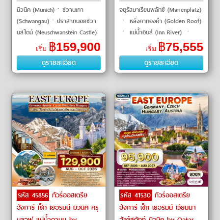
THAI Airways
มิวนิค (Munich)ㆍชวานเกา
จตุรัสมาเรียนพลัทซ์ (Marienplatz)
(Schwangau)ㆍปราสาทนอยชวา
ㆍ หลังคาทองคำ (Golden Roof)
นสไตน์ (Neuschwanstein Castle)
ㆍ แม่น้ำอินส์ (Inn River) ㆍ
ㆍหมู่บ้านโอเบอร์อัมเมอร์เกา
ซานตา แมดดาเลนา (Santa
฿
159,900
฿
75,555
เริ่ม
เริ่ม
(Oberammergau)ㆍหมู่บ้านเอททัล
Maddalena) ㆍ ทะเลสาบมิซูริน่า
ดูรายละเอียด
ดูรายละเอียด
(Ettal)ㆍส�
(Lake M
รหัส 45856
ทัวร์ออสเตรีย
รหัส 41530
ทัวร์ออสเตรีย
ฮังการี เช็ก เยอรมนี มิวนิค ครุ
ฮังการี เช็ก เยอรมนี เวียนนา
มลอฟ แม่น้ำดานูบ by
ฮัลล์สตัทท์ มิวนิค by Qatar