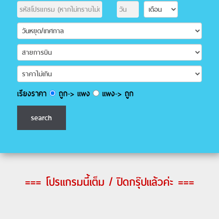
เรียงราคา
ถูก-> แพง
แพง-> ถูก
=== โปรแกรมนี้เต็ม / ปิดกรุ๊ปแล้วค่ะ ===