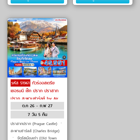
ไฮม์ (Rosenheim)ㆍฮัลล์สตัทท์
เมืองอิน�
(Hal
รหัส 51961
ทัวร์ออสเตรีย
เยอรมนี เช็ก ปราก ปราสาท
ปราก สะพานชาร์ลส์ by Air
ต.ค 26 - ก.พ 27
Arabia
7 วัน 5 คืน
ปราสาทปราก (Prague Castle) ㆍ
สะพานชาร์ลส์ (Charles Bridge)
ㆍ จัตุรัสเมืองเก่า (Old Town