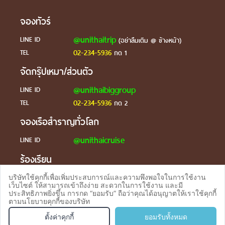
จองทัวร์
@unithaitrip
LINE ID
(อย่าลืมเติม @ ข้างหน้า)
02-234-5936
TEL
กด 1
จัดกรุ๊ปเหมา/ส่วนตัว
@unithaibiggroup
LINE ID
02-234-5936
TEL
กด 2
จองเรือสำราญทั่วโลก
@unithaicruise
LINE ID
ร้องเรียน
@unithaicare
LINE ID
บริษัทใช้คุกกี้เพื่อเพิ่มประสบการณ์และความพึงพอใจในการใช้งาน
เว็บไซต์ ให้สามารถเข้าถึงง่าย สะดวกในการใช้งาน และมี
ประสิทธิภาพยิ่งขึ้น การกด “ยอมรับ” ถือว่าคุณได้อนุญาตให้เราใช้คุกกี้
ตามนโยบายคุกกี้ของบริษัท
จองทัวร
TEL
ตั้งค่าคุกกี้
ยอมรับทั้งหมด
บริการตอบรับผ่าน Line