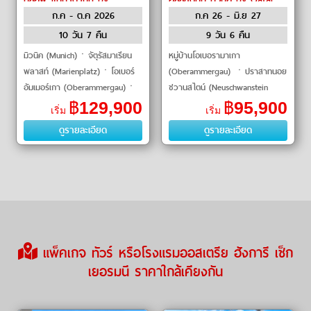
ก.ค - ต.ค 2026
ก.ค 26 - มิ.ย 27
Lufthansa, Austrian Airlines
Airways
10 วัน 7 คืน
9 วัน 6 คืน
มิวนิค (Munich)ㆍจัตุรัสมาเรียน
หมู่บ้านโอเบอรามาเกา
พลาสท์ (Marienplatz)ㆍโอเบอร์
(Oberammergau) ㆍปราสาทนอย
อัมเมอร์เกา (Oberammergau)ㆍ
ชวานสไตน์ (Neuschwanstein
ปราสาทนอยชวานสไตน์
Castle) ㆍยอดเขาซุกสปิตเซ่
฿
129,900
฿
95,900
เริ่ม
เริ่ม
(Neuschwanstein Castle)ㆍมหาวิ
(Zugspitze) ㆍซอลส์เบิร์ก
ดูรายละเอียด
ดูรายละเอียด
หารเอททั�
(Salzburg) ㆍสวนมิราเบ
แพ็คเกจ ทัวร์ หรือโรงแรมออสเตรีย ฮังการี เช็ก
เยอรมนี ราคาใกล้เคียงกัน