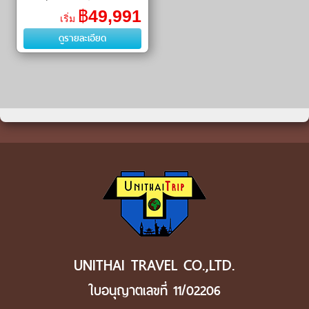
Square) ㆍ หอนาฬิกา
฿
49,991
เริ่ม
ดาราศาสตร์ (Prague
ดูรายละเอียด
Astronomical Clock) ㆍ คาร์โลวี
วา�
UNITHAI TRAVEL CO.,LTD.
ใบอนุญาตเลขที่ 11/02206