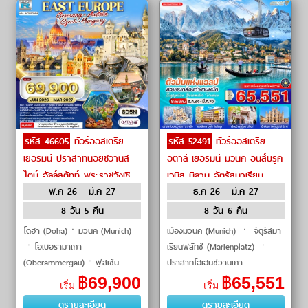
รหัส 46605
ทัวร์ออสเตรีย
รหัส 52491
ทัวร์ออสเตรีย
เยอรมนี ปราสาทนอยชวานส
อิตาลี เยอรมนี มิวนิค อินส์บรุค
ไตน์ ฮัลล์สตัทท์ พระราชวังเชิ
เวนิส มิลาน จัตุรัสมาเรียน
พ.ค 26 - มี.ค 27
ธ.ค 26 - มี.ค 27
นบรุนน์ by Qantas Airways
พลัทซ์ ปราสาทโฮเฮนชวานเกา
ซุกสปิตเซ่ by Oman Air
8 วัน 5 คืน
8 วัน 6 คืน
โดฮา (Doha)ㆍมิวนิค (Munich)
เมืองมิวนิค (Munich) ㆍ จัตุรัสมา
ㆍโอเบอรามาเกา
เรียนพลัทซ์ (Marienplatz) ㆍ
(Oberammergau)ㆍฟุสเซ่น
ปราสาทโฮเฮนชวานเกา
(Fussen)ㆍปราสาทนอยชวานสไตน์
(Hohenschwangau Castle) ㆍ
฿
69,900
฿
65,551
เริ่ม
เริ่ม
(Neuschwanstein Castle)ㆍโรเซน
ยอดเขาซุกสปิตเซ่ (Zugspitze) ㆍ
ดูรายละเอียด
ดูรายละเอียด