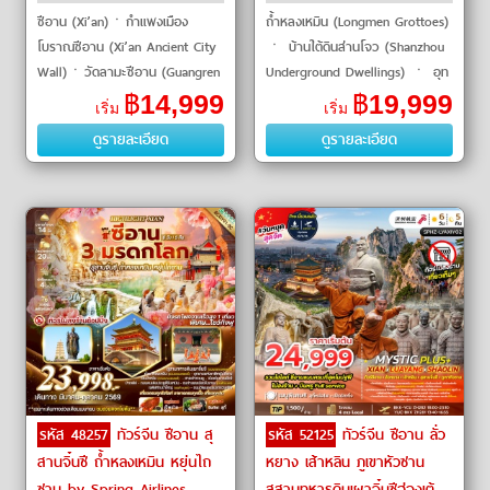
ซีอาน (Xi’an)ㆍกำแพงเมือง
ถ้ำหลงเหมิน (Longmen Grottoes)
โบราณซีอาน (Xi’an Ancient City
ㆍ บ้านใต้ดินส่านโจว (Shanzhou
Wall)ㆍวัดลามะซีอาน (Guangren
Underground Dwellings) ㆍ อุท
Lama Temple)ㆍพิพิธภัณฑ์ซีอาน
ยานหยุนชิวซาน (Yunchiu
฿
14,999
฿
19,999
เริ่ม
เริ่ม
(Xi’an Museum)ㆍเจดีย์ห่านป่า
Mountain) ㆍ สุสานทหารดินเผา
ดูรายละเอียด
ดูรายละเอียด
ใหญ่ (G
(Terracotta Army) ㆍ เจดี�
รหัส 48257
ทัวร์จีน ซีอาน สุ
รหัส 52125
ทัวร์จีน ซีอาน ลั่ว
สานจิ๋นซี ถ้ำหลงเหมิน หยุ่นไถ
หยาง เส้าหลิน ภูเขาหัวซาน
ซาน by Spring Airlines
สุสานทหารดินเผาจิ๋นซีฮ่องเต้