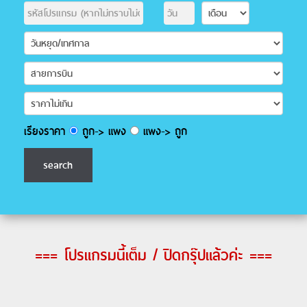
เรียงราคา
ถูก-> แพง
แพง-> ถูก
=== โปรแกรมนี้เต็ม / ปิดกรุ๊ปแล้วค่ะ ===