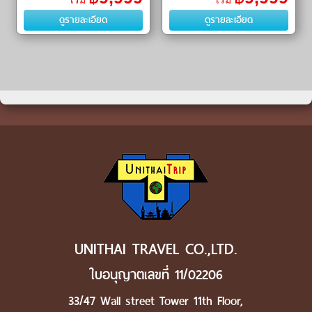
เริ่ม
เริ่ม
Town) - เมืองโบราณหนานโถว
Li) ㆍ วัดต้าฉือ (Daci Temple)
ดูรายละเอียด
ดูรายละเอียด
(Nantou Ancient City) - วัดกวน
ㆍ เมืองโ�
อ
UNITHAI TRAVEL CO.,LTD.
ใบอนุญาตเลขที่ 11/02206
33/47 Wall street Tower 11th Floor,