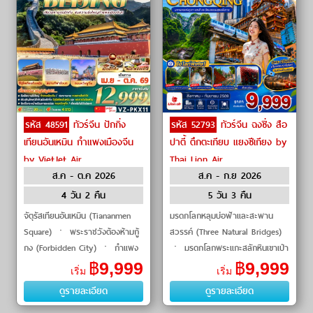
รหัส 48591
ทัวร์จีน ปักกิ่ง
รหัส 52793
ทัวร์จีน ฉงชิ่ง สือ
เทียนอันเหมิน กำแพงเมืองจีน
ปาตี้ ตึกตะเกียบ แยงซีเกียง by
by VietJet Air
Thai Lion Air
ส.ค - ต.ค 2026
ส.ค - ก.ย 2026
4 วัน 2 คืน
5 วัน 3 คืน
จัตุรัสเทียนอันเหมิน (Tiananmen
มรดกโลกหลุมบ่อฟ้าและสะพาน
Square) ㆍ พระราชวังต้องห้ามกู้
สวรรค์ (Three Natural Bridges)
กง (Forbidden City) ㆍ กำแพง
ㆍ มรดกโลกพระแกะสลักหินเขาเป่า
เมืองจีน ด่านจูหยงกวน
ติ่งซาน (Baodingshan Rock
฿
9,999
฿
9,999
เริ่ม
เริ่ม
(Juyongguan Great Wall) ㆍ
Carvings) ㆍ สวนสัตว์ฉงชิ่ง
ดูรายละเอียด
ดูรายละเอียด
สนามกีฬ�