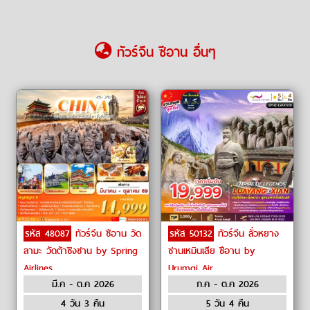
ทัวร์จีน ซีอาน อื่นๆ
รหัส 48087
ทัวร์จีน ซีอาน วัด
รหัส 50132
ทัวร์จีน ลั่วหยาง
ลามะ วัดต้าซิงซาน by Spring
ซานเหมินเสีย ซีอาน by
Airlines
Urumqi Air
มี.ค - ต.ค 2026
ก.ค - ต.ค 2026
4 วัน 3 คืน
5 วัน 4 คืน