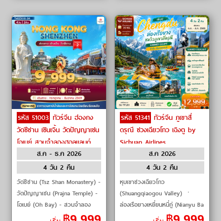
รหัส 51003
ทัวร์จีน ฮ่องกง
รหัส 51341
ทัวร์จีน ภูเขาสี่
วัดชีซาน เซินเจิ้น วัดปัญญาเชน
ดรุณี ซวงเฉียวโกว เฉิงตู by
โอเบย์ สวนจำลองฮอลแลนด์
Sichuan Airlines
ส.ค - ธ.ค 2026
ส.ค 2026
เมืองโบราณหนานโถว by
Hong Kong Airlines
4 วัน 2 คืน
4 วัน 2 คืน
วัดชีซาน (Tsz Shan Monastery) -
หุบเขาซวงเฉียวโกว
วัดปัญญาเชน (Prajna Temple) -
(Shuangqiaogou Valley) ㆍ
โอเบย์ (Oh Bay) - สวนจำลอง
ล่องเรือยางเหยี่ยนหนี่กู่ (Nianyu Ba
ฮอลแลนด์ (Holland Flower
Rafting) ㆍ ถนนไท่กู่หลี่ (Taikoo
฿
9,999
฿
9,999