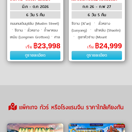
มี.ค - ต.ค 2026
ก.ค 26 - ก.พ 27
by Shenzhen Airlines
6 วัน 5 คืน
6 วัน 5 คืน
ถนนคนเดินมุสลิม (Muslim Street)
ซีอาน (Xi'an) ㆍ ลั่วหยาง
ㆍซีอานㆍลั่วหยางㆍถ้ำผาหลง
(Luoyang) ㆍ เส้าหลิน (Shaolin)
เหมิน (Longmen Grottoes)ㆍศาล
ㆍ ภูเขาหัวซาน (Mount
เจ้ากวนอู (Guanlin Temple)ㆍ
Huashan) ㆍ สุสานทหารดินเผา
฿
23,998
฿
24,999
เริ่ม
เริ่ม
เมืองโบราณลั่วยี่ (Luoyi Ancient
จิ๋นซีฮ่องเต้ (Terracotta Warriors)
ดูรายละเอียด
ดูรายละเอียด
City)�
ㆍ เจดีย์ห่า�
แพ็คเกจ ทัวร์ หรือโรงแรมจีน ราคาใกล้เคียงกัน