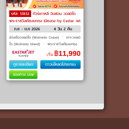
รหัส: 51832
ทัวร์เกาหลี อินชอน วอลมิโด
พระราชวังเคียงบกกุง เมียงดง by Eastar Jet
ก.ย - ต.ค 2026
4 วัน 2 คืน
ล่องเรือวอลมิโด (Wolmido Cruise) ㆍ เกาะวอลมิ
โด (Wolmido Island) ㆍ พระราชวังเคียงบกกุง
(Gyeongbokgung Palace) ㆍ ถนนเมียงดง
฿
11,990
เริ่ม
(Myeongdong Street) ㆍ ดิวตี้ฟรี (Duty Free
ดูรายละเอียด
ดาวน์โหลดโปรแกรม
จองทาง Line