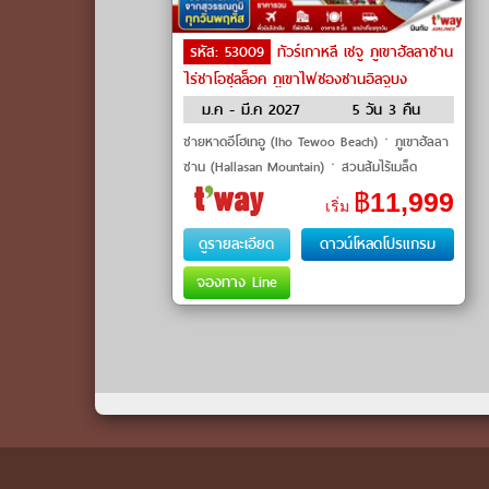
รหัส: 53009
ทัวร์เกาหลี เชจู ภูเขาฮัลลาซาน
ไร่ชาโอซุลล็อค ภูเขาไฟซองซานอิลจูบง
หมู่บ้านวัฒนธรรมซองอึบ by T’way
ม.ค - มี.ค 2027
5 วัน 3 คืน
ชายหาดอีโฮเทอู (Iho Tewoo Beach)ㆍภูเขาฮัลลา
ซาน (Hallasan Mountain)ㆍสวนส้มไร้เมล็ด
(Orange Farm)ㆍแหลมซงอัคซาน (Songakshan
฿
11,999
เริ่ม
Mountain)ㆍวัดซันบังโพมุนซา (Sanba
ดูรายละเอียด
ดาวน์โหลดโปรแกรม
จองทาง Line