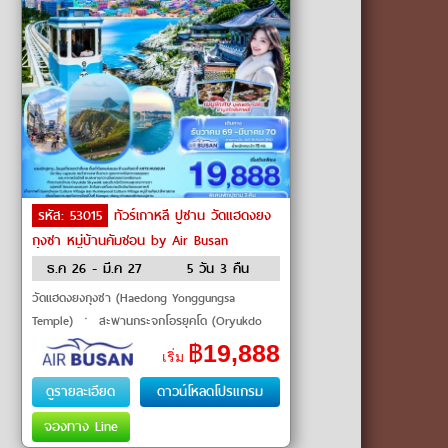
รหัส: 53015
ทัวร์เกาหลี ปูซาน วัดแฮดงยง
กุงซา หมู่บ้านคัมชอน by Air Busan
ธ.ค 26 - มี.ค 27
5 วัน 3 คืน
วัดแฮดงยงกุงซา (Haedong Yonggungsa
Temple) ㆍ สะพานกระจกโอรยุคโด (Oryukdo
Skywalk) ㆍ ชายหาดแฮอุนแด (Haeundae
฿
19,888
เริ่ม
Beach) ㆍ หมู่บ้านริมทะเลฮวิลยออุน (Huinnyeoul
Cu
ดูรายละเอียด
ดาวน์โหลดโปรแกรม
จองทาง Line