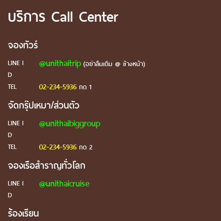
บริการ Call Center
จองทัวร์
@unithaitrip
LINE I
(อย่าลืมเติม @ ข้างหน้า)
D
02-234-5936
TEL
กด 1
จัดกรุ๊ปเหมา/ส่วนตัว
@unithaibiggroup
LINE I
D
02-234-5936
TEL
กด 2
จองเรือสำราญทั่วโลก
@unithaicruise
LINE I
D
ร้องเรียน