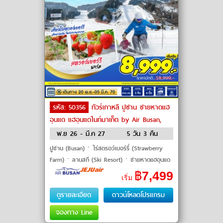
รหัส: 50356
ทัวร์เกาหลี ปูซาน ชายหาดแฮ
อุนแด แฮอุนแดไนท์มาเก็ต by Air Busan,
Jeju Air
พ.ย 26 - มี.ค 27
5 วัน 3 คืน
ปูซาน (Busan)ㆍไร่สตรอว์เบอร์รี่ (Strawberry
Farm)ㆍลานสกี (Ski Resort)ㆍชายหาดแฮอุนแด
(Haeundae Beach)ㆍแฮอุนแดไนท์มาเก็ต
฿
7,499
เริ่ม
(Haeundae Night Market) #มีวันอิสร�
ดูรายละเอียด
ดาวน์โหลดโปรแกรม
จองทาง Line