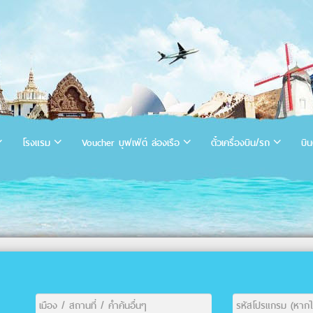
โรงแรม
Voucher บุฟเฟ่ต์ ล่องเรือ
ตั๋วเครื่องบิน/รถ
บิน