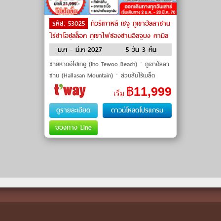
รหัส: 53025
ทัวร์เกาหลี เชจู ภูเขาฮัลลาซาน
ไร่ชาโอซุลล็อค ภูเขาไฟซองซานอิลจูบง คามิล
เลียฮิลล์ by T’way
ม.ค - มี.ค 2027
5 วัน 3 คืน
ชายหาดอีโฮเทอู (Iho Tewoo Beach)ㆍภูเขาฮัลลา
ซาน (Hallasan Mountain)ㆍสวนส้มไร้เมล็ด
(Orange Farm)ㆍแหลมซงอัคซาน (Songakshan
฿
11,999
เริ่ม
Mountain)ㆍวัดซันบังโพมุนซา (Sanba
ดูรายละเอียด
ดาวน์โหลดโปรแกรม
จองทาง Line