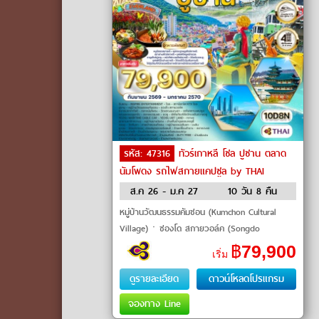
รหัส: 47316
ทัวร์เกาหลี โซล ปูซาน ตลาด
นัมโพดง รถไฟสกายแคปซูล by THAI
Airways
ส.ค 26 - ม.ค 27
10 วัน 8 คืน
หมู่บ้านวัฒนธรรมคัมชอน (Kumchon Cultural
Village)ㆍซองโด สกายวอล์ค (Songdo
Skywalk)ㆍตลาดปลาจากัลชี (Jagalchi Fish
฿
79,900
เริ่ม
Market)ㆍตลาดนัมโพดง (Nampo-dong Market)
ㆍวัดแฮ�
ดูรายละเอียด
ดาวน์โหลดโปรแกรม
จองทาง Line