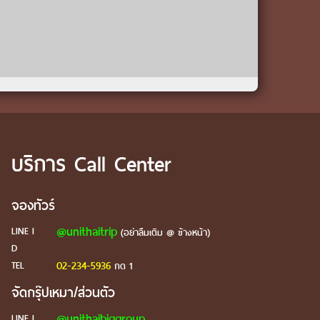
บริการ Call Center
จองทัวร์
@unithaitrip
LINE I
(อย่าลืมเติม @ ข้างหน้า)
D
02-234-5936
TEL
กด 1
จัดกรุ๊ปเหมา/ส่วนตัว
@unithaibiggroup
LINE I