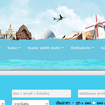
โรงแรม
Voucher บุฟเฟ่ต์ ล่องเรือ
ตั๋วเครื่องบิน/รถ
บิน
เรียงราคา
ถูก-> แพง
แพง->