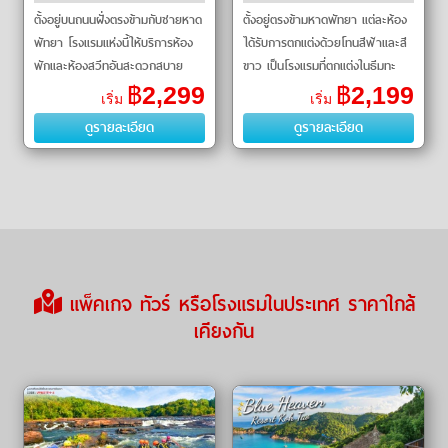
พัทยาติดชายหาด
ตั้งอยู่บนถนนฝั่งตรงข้ามกับชายหาด
ตั้งอยู่ตรงข้ามหาดพัทยา แต่ละห้อง
พัทยา โรงแรมแห่งนี้ให้บริการห้อง
ได้รับการตกแต่งด้วยโทนสีฟ้าและสี
พักและห้องสวีทอันสะดวกสบาย
ขาว เป็นโรงแรมที่ตกแต่งในธีมทะ
พร้อมระเบ
เลอย่�
฿
2,299
฿
2,199
เริ่ม
เริ่ม
ดูรายละเอียด
ดูรายละเอียด
แพ็คเกจ ทัวร์ หรือโรงแรมในประเทศ ราคาใกล้
เคียงกัน