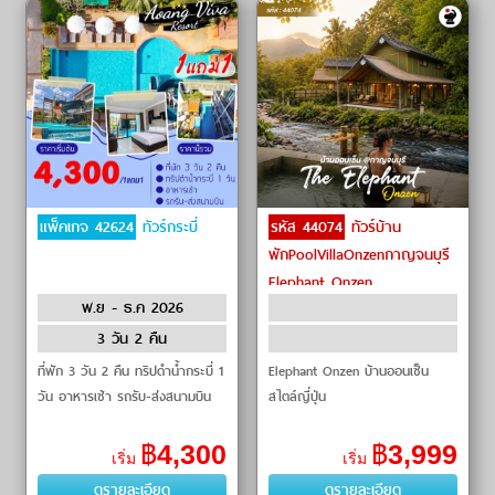
แพ็คเกจ 42624
ทัวร์กระบี่
รหัส 44074
ทัวร์บ้าน
พักPoolVillaOnzenกาญจนบุรี
Elephant Onzen
พ.ย - ธ.ค 2026
3 วัน 2 คืน
ที่พัก 3 วัน 2 คืน ทริปดำน้ำกระบี่ 1
Elephant Onzen บ้านออนเซ็น
วัน อาหารเช้า รถรับ-ส่งสนามบิน
สไตล์ญี่ปุ่น
฿
4,300
฿
3,999
เริ่ม
เริ่ม
ดูรายละเอียด
ดูรายละเอียด