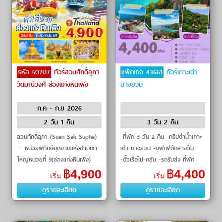
รหัส 50707
ทัวร์สวนศักดิ์สุภา
แพ็คเกจ 43661
ทัวร์เกาะเต่า
วัดมณีวงศ์ ล่องแก่งหินเพิง
นางยวน
ก.ค - ก.ย 2026
2 วัน 1 คืน
3 วัน 2 คืน
สวนศักดิ์สุภา (Suan Sak Supha)
-ที่พัก 3 วัน 2 คืน -ทริปดำน้ำเกาะ
ㆍหน่วยพิทักษ์อุทยานแห่งชาติเขา
เต่า นางยวน -บุฟเฟต์กลางวัน
ใหญ่หน่วยที่ 9(ล่องแก่งหินเพิง)
-ตั๋วเรือไป-กลับ -รถรับส่ง ที่พัก
(Khao Yai National Park
฿
4,900
฿
4,400
เริ่ม
เริ่ม
Protection Unit 9 - Hin Phoeng
ดูรายละเอียด
ดูรายละเอียด
Rafting)ㆍ�