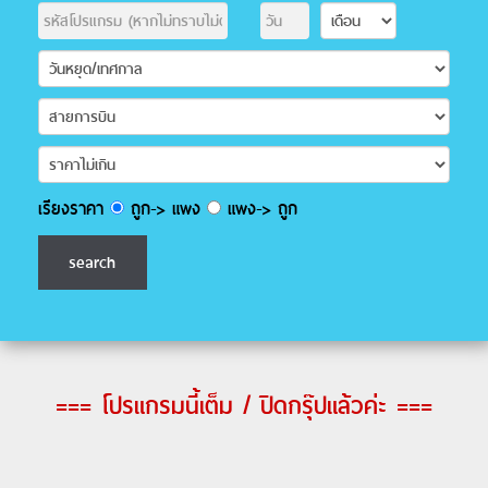
เรียงราคา
ถูก-> แพง
แพง-> ถูก
=== โปรแกรมนี้เต็ม / ปิดกรุ๊ปแล้วค่ะ ===