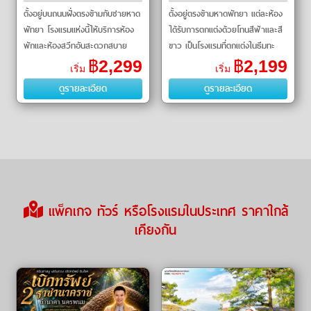
พัทยาติดชายหาด
ตั้งอยู่บนถนนฝั่งตรงข้ามกับชายหาด
ตั้งอยู่ตรงข้ามหาดพัทยา แต่ละห้อง
พัทยา โรงแรมแห่งนี้ให้บริการห้อง
ได้รับการตกแต่งด้วยโทนสีฟ้าและสี
พักและห้องสวีทอันสะดวกสบาย
ขาว เป็นโรงแรมที่ตกแต่งในธีมทะ
พร้อมระเบ
เลอย่�
฿
2,299
฿
2,199
เริ่ม
เริ่ม
ดูรายละเอียด
ดูรายละเอียด
แพ็คเกจ ทัวร์ หรือโรงแรมในประเทศ ราคาใกล้
เคียงกัน