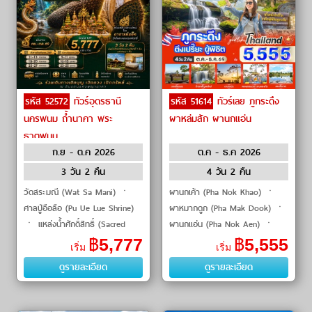
รหัส 52572
ทัวร์อุดรธานี
รหัส 51614
ทัวร์เลย ภูกระดึง
นครพนม ถ้ำนาคา พระ
ผาหล่มสัก ผานกแอ่น
ธาตุพนม
ก.ย - ต.ค 2026
ต.ค - ธ.ค 2026
3 วัน 2 คืน
4 วัน 2 คืน
วัดสระมณี (Wat Sa Mani) ㆍ
ผานกเค้า (Pha Nok Khao) ㆍ
ศาลปู่อือลือ (Pu Ue Lue Shrine)
ผาหมากดูก (Pha Mak Dook) ㆍ
ㆍ แหล่งน้ำศักดิ์สิทธิ์ (Sacred
ผานกแอ่น (Pha Nok Aen) ㆍ
Water Source) ㆍ ถ้ำนาคา
น้ำตกเพ็ญพบใหม่ (Phen Phop
฿
5,777
฿
5,555
เริ่ม
เริ่ม
(Naka Cave) ㆍ ลานพญาศรีสัต
Mai Waterfall) ㆍ น้ำตกโผนพบ
ดูรายละเอียด
ดูรายละเอียด
ตนาคราช (Phaya Si S
(Phon Phop Waterfall) ㆍ น้ำตก
ถ้ำใหญ