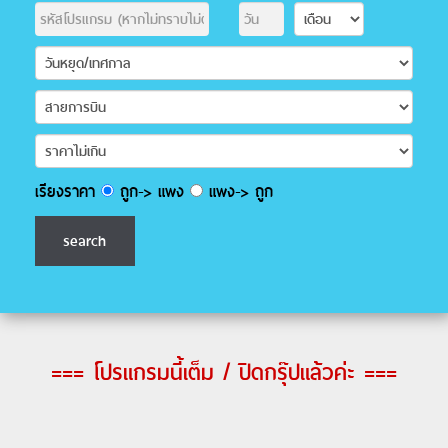
เรียงราคา
ถูก-> แพง
แพง-> ถูก
=== โปรแกรมนี้เต็ม / ปิดกรุ๊ปแล้วค่ะ ===