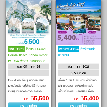
รหัส: 35019
โรงแรม Grand
แพ็คเกจ 43654
ทัวร์เกาะเต่า
Florida Beach Condo Resort
นางยวน
Pattaya พัทยา ที่พักติดทะเล
พ.ค 05 - ธ.ค 26
พ.ย - ธ.ค 2026
3 วัน 2 คืน
Resort คอนโดหรู ติดทะเลมีหน้า
-ที่พัก 3 วัน 2 คืน -ทริปดำน้ำเกาะ
หาดส่วนตัว อยู่พัทยาใต้ (นาจอม
เต่า นางยวน -บุฟเฟต์กลางวัน
เทียน) เดินทางสะดวก ลงจาก
-ตั๋วเรือไป-กลับ -รถรับส่ง ที่พัก
motor way แค่5นาที จาก ขับรถ
฿
5,500
฿
5,400
เริ่ม
เริ่ม
จาก กท
ดูรายละเอียด
ดูรายละเอียด