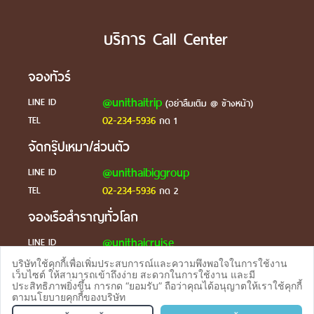
บริการ Call Center
จองทัวร์
@unithaitrip
LINE ID
(อย่าลืมเติม @ ข้างหน้า)
02-234-5936
TEL
กด 1
จัดกรุ๊ปเหมา/ส่วนตัว
@unithaibiggroup
LINE ID
02-234-5936
TEL
กด 2
จองเรือสำราญทั่วโลก
@unithaicruise
LINE ID
บริษัทใช้คุกกี้เพื่อเพิ่มประสบการณ์และความพึงพอใจในการใช้งาน
ร้องเรียน
เว็บไซต์ ให้สามารถเข้าถึงง่าย สะดวกในการใช้งาน และมี
ประสิทธิภาพยิ่งขึ้น การกด “ยอมรับ” ถือว่าคุณได้อนุญาตให้เราใช้คุกกี้
@unithaicare
LINE ID
ตามนโยบายคุกกี้ของบริษัท
จองทัวร
TEL