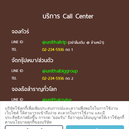
บริการ Call Center
จองทัวร์
@unithaitrip
LINE ID
(อย่าลืมเติม @ ข้างหน้า)
02-234-5936
TEL
กด 1
จัดกรุ๊ปเหมา/ส่วนตัว
@unithaibiggroup
LINE ID
02-234-5936
TEL
กด 2
จองเรือสำราญทั่วโลก
@unithaicruise
LINE ID
บริษัทใช้คุกกี้เพื่อเพิ่มประสบการณ์และความพึงพอใจในการใช้งาน
ร้องเรียน
เว็บไซต์ ให้สามารถเข้าถึงง่าย สะดวกในการใช้งาน และมี
ประสิทธิภาพยิ่งขึ้น การกด “ยอมรับ” ถือว่าคุณได้อนุญาตให้เราใช้คุกกี้
@unithaicare
LINE ID
ตามนโยบายคุกกี้ของบริษัท
จองทัวร
TEL