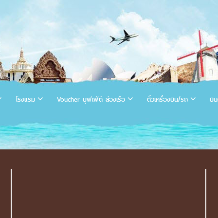
โรงแรม
Voucher บุฟเฟ่ต์ ล่องเรือ
ตั๋วเครื่องบิน/รถ
บิน