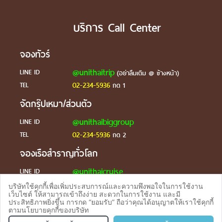
บริการ Call Center
จองทัวร์
@unithaitrip
LINE ID
(อย่าลืมเติม @ ข้างหน้า)
02-234-5936
TEL
กด 1
จัดกรุ๊ปเหมา/ส่วนตัว
@unithaibiggroup
LINE ID
02-234-5936
TEL
กด 2
จองเรือสำราญทั่วโลก
@unithaicruise
LINE ID
บริษัทใช้คุกกี้เพื่อเพิ่มประสบการณ์และความพึงพอใจในการใช้งาน
ร้องเรียน
เว็บไซต์ ให้สามารถเข้าถึงง่าย สะดวกในการใช้งาน และมี
ประสิทธิภาพยิ่งขึ้น การกด “ยอมรับ” ถือว่าคุณได้อนุญาตให้เราใช้คุกกี้
@unithaicare
LINE ID
ตามนโยบายคุกกี้ของบริษัท
จองทัวร
TEL