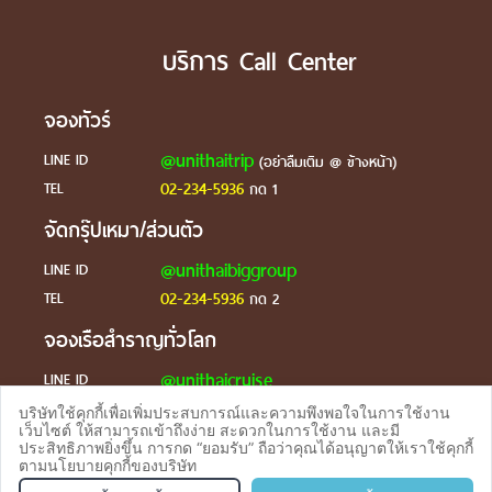
บริการ Call Center
จองทัวร์
@unithaitrip
LINE ID
(อย่าลืมเติม @ ข้างหน้า)
02-234-5936
TEL
กด 1
จัดกรุ๊ปเหมา/ส่วนตัว
@unithaibiggroup
LINE ID
02-234-5936
TEL
กด 2
จองเรือสำราญทั่วโลก
@unithaicruise
LINE ID
บริษัทใช้คุกกี้เพื่อเพิ่มประสบการณ์และความพึงพอใจในการใช้งาน
ร้องเรียน
เว็บไซต์ ให้สามารถเข้าถึงง่าย สะดวกในการใช้งาน และมี
ประสิทธิภาพยิ่งขึ้น การกด “ยอมรับ” ถือว่าคุณได้อนุญาตให้เราใช้คุกกี้
@unithaicare
LINE ID
ตามนโยบายคุกกี้ของบริษัท
จองทัวร
TEL