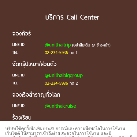
บริการ Call Center
จองทัวร์
@unithaitrip
LINE ID
(อย่าลืมเติม @ ข้างหน้า)
02-234-5936
TEL
กด 1
จัดกรุ๊ปเหมา/ส่วนตัว
@unithaibiggroup
LINE ID
02-234-5936
TEL
กด 2
จองเรือสำราญทั่วโลก
@unithaicruise
LINE ID
ร้องเรียน
@unithaicare
LINE ID
บริษัทใช้คุกกี้เพื่อเพิ่มประสบการณ์และความพึงพอใจในการใช้งาน
เว็บไซต์ ให้สามารถเข้าถึงง่าย สะดวกในการใช้งาน และมี