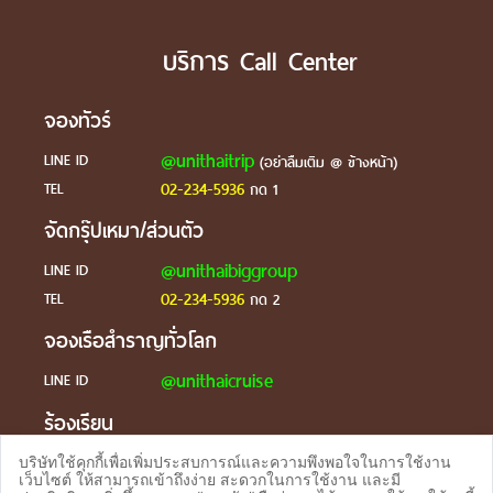
บริการ Call Center
จองทัวร์
@unithaitrip
LINE ID
(อย่าลืมเติม @ ข้างหน้า)
02-234-5936
TEL
กด 1
จัดกรุ๊ปเหมา/ส่วนตัว
@unithaibiggroup
LINE ID
02-234-5936
TEL
กด 2
จองเรือสำราญทั่วโลก
@unithaicruise
LINE ID
ร้องเรียน
@unithaicare
LINE ID
บริษัทใช้คุกกี้เพื่อเพิ่มประสบการณ์และความพึงพอใจในการใช้งาน
เว็บไซต์ ให้สามารถเข้าถึงง่าย สะดวกในการใช้งาน และมี