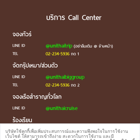
บริการ Call Center
จองทัวร์
@unithaitrip
LINE ID
(อย่าลืมเติม @ ข้างหน้า)
02-234-5936
TEL
กด 1
จัดกรุ๊ปเหมา/ส่วนตัว
@unithaibiggroup
LINE ID
02-234-5936
TEL
กด 2
จองเรือสำราญทั่วโลก
@unithaicruise
LINE ID
ร้องเรียน
@unithaicare
LINE ID
บริษัทใช้คุกกี้เพื่อเพิ่มประสบการณ์และความพึงพอใจในการใช้งาน
เว็บไซต์ ให้สามารถเข้าถึงง่าย สะดวกในการใช้งาน และมี