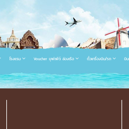
โรงแรม
Voucher บุฟเฟ่ต์ ล่องเรือ
ตั๋วเครื่องบิน/รถ
บิน