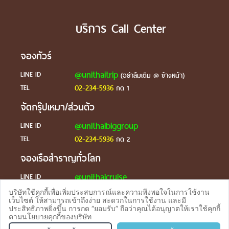
บริการ Call Center
จองทัวร์
@unithaitrip
LINE ID
(อย่าลืมเติม @ ข้างหน้า)
02-234-5936
TEL
กด 1
จัดกรุ๊ปเหมา/ส่วนตัว
@unithaibiggroup
LINE ID
02-234-5936
TEL
กด 2
จองเรือสำราญทั่วโลก
@unithaicruise
LINE ID
บริษัทใช้คุกกี้เพื่อเพิ่มประสบการณ์และความพึงพอใจในการใช้งาน
ร้องเรียน
เว็บไซต์ ให้สามารถเข้าถึงง่าย สะดวกในการใช้งาน และมี
ประสิทธิภาพยิ่งขึ้น การกด “ยอมรับ” ถือว่าคุณได้อนุญาตให้เราใช้คุกกี้
@unithaicare
LINE ID
ตามนโยบายคุกกี้ของบริษัท
จองทัวร
TEL