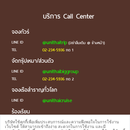
บริการ Call Center
จองทัวร์
@unithaitrip
LINE ID
(อย่าลืมเติม @ ข้างหน้า)
02-234-5936
TEL
กด 1
จัดกรุ๊ปเหมา/ส่วนตัว
@unithaibiggroup
LINE ID
02-234-5936
TEL
กด 2
จองเรือสำราญทั่วโลก
@unithaicruise
LINE ID
ร้องเรียน
@unithaicare
LINE ID
บริษัทใช้คุกกี้เพื่อเพิ่มประสบการณ์และความพึงพอใจในการใช้งาน
เว็บไซต์ ให้สามารถเข้าถึงง่าย สะดวกในการใช้งาน และมี