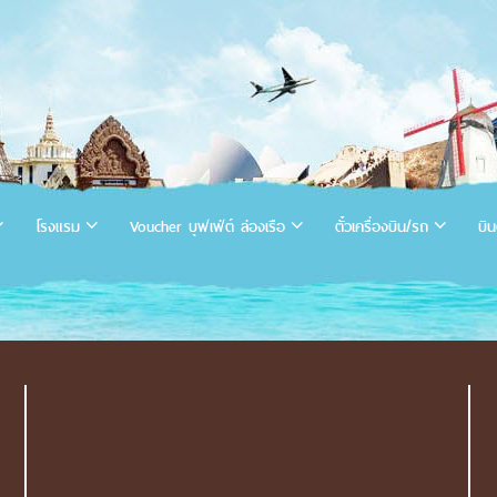
โรงแรม
Voucher บุฟเฟ่ต์ ล่องเรือ
ตั๋วเครื่องบิน/รถ
บิน