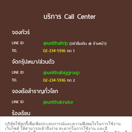
บริการ Call Center
จองทัวร์
@unithaitrip
LINE ID
(อย่าลืมเติม @ ข้างหน้า)
02-234-5936
TEL
กด 1
จัดกรุ๊ปเหมา/ส่วนตัว
@unithaibiggroup
LINE ID
02-234-5936
TEL
กด 2
จองเรือสำราญทั่วโลก
@unithaicruise
LINE ID
ร้องเรียน
@unithaicare
LINE ID
บริษัทใช้คุกกี้เพื่อเพิ่มประสบการณ์และความพึงพอใจในการใช้งาน
เว็บไซต์ ให้สามารถเข้าถึงง่าย สะดวกในการใช้งาน และมี