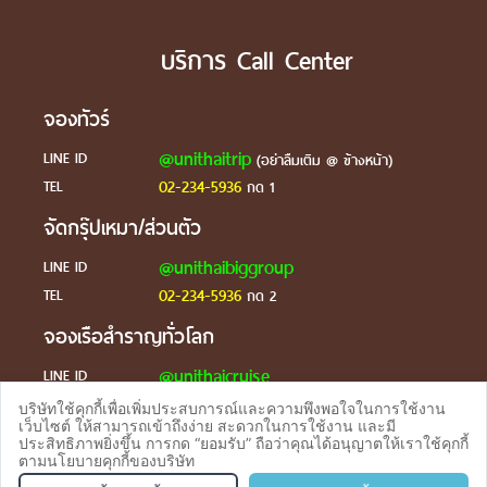
บริการ Call Center
จองทัวร์
@unithaitrip
LINE ID
(อย่าลืมเติม @ ข้างหน้า)
02-234-5936
TEL
กด 1
จัดกรุ๊ปเหมา/ส่วนตัว
@unithaibiggroup
LINE ID
02-234-5936
TEL
กด 2
จองเรือสำราญทั่วโลก
@unithaicruise
LINE ID
บริษัทใช้คุกกี้เพื่อเพิ่มประสบการณ์และความพึงพอใจในการใช้งาน
ร้องเรียน
เว็บไซต์ ให้สามารถเข้าถึงง่าย สะดวกในการใช้งาน และมี
ประสิทธิภาพยิ่งขึ้น การกด “ยอมรับ” ถือว่าคุณได้อนุญาตให้เราใช้คุกกี้
@unithaicare
LINE ID
ตามนโยบายคุกกี้ของบริษัท
จองทัวร
TEL