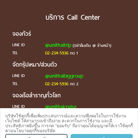
บริการ Call Center
จองทัวร์
@unithaitrip
LINE ID
(อย่าลืมเติม @ ข้างหน้า)
02-234-5936
TEL
กด 1
จัดกรุ๊ปเหมา/ส่วนตัว
@unithaibiggroup
LINE ID
02-234-5936
TEL
กด 2
จองเรือสำราญทั่วโลก
@unithaicruise
LINE ID
บริษัทใช้คุกกี้เพื่อเพิ่มประสบการณ์และความพึงพอใจในการใช้งาน
ร้องเรียน
เว็บไซต์ ให้สามารถเข้าถึงง่าย สะดวกในการใช้งาน และมี
ประสิทธิภาพยิ่งขึ้น การกด “ยอมรับ” ถือว่าคุณได้อนุญาตให้เราใช้คุกกี้
@unithaicare
LINE ID
ตามนโยบายคุกกี้ของบริษัท
จองทัวร
TEL