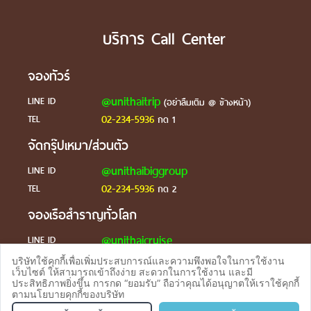
บริการ Call Center
จองทัวร์
@unithaitrip
LINE ID
(อย่าลืมเติม @ ข้างหน้า)
02-234-5936
TEL
กด 1
จัดกรุ๊ปเหมา/ส่วนตัว
@unithaibiggroup
LINE ID
02-234-5936
TEL
กด 2
จองเรือสำราญทั่วโลก
@unithaicruise
LINE ID
บริษัทใช้คุกกี้เพื่อเพิ่มประสบการณ์และความพึงพอใจในการใช้งาน
ร้องเรียน
เว็บไซต์ ให้สามารถเข้าถึงง่าย สะดวกในการใช้งาน และมี
ประสิทธิภาพยิ่งขึ้น การกด “ยอมรับ” ถือว่าคุณได้อนุญาตให้เราใช้คุกกี้
@unithaicare
LINE ID
ตามนโยบายคุกกี้ของบริษัท
จองทัวร
TEL