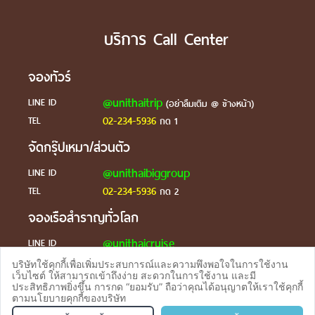
บริการ Call Center
จองทัวร์
@unithaitrip
LINE ID
(อย่าลืมเติม @ ข้างหน้า)
02-234-5936
TEL
กด 1
จัดกรุ๊ปเหมา/ส่วนตัว
@unithaibiggroup
LINE ID
02-234-5936
TEL
กด 2
จองเรือสำราญทั่วโลก
@unithaicruise
LINE ID
บริษัทใช้คุกกี้เพื่อเพิ่มประสบการณ์และความพึงพอใจในการใช้งาน
ร้องเรียน
เว็บไซต์ ให้สามารถเข้าถึงง่าย สะดวกในการใช้งาน และมี
ประสิทธิภาพยิ่งขึ้น การกด “ยอมรับ” ถือว่าคุณได้อนุญาตให้เราใช้คุกกี้
@unithaicare
LINE ID
ตามนโยบายคุกกี้ของบริษัท
จองทัวร
TEL