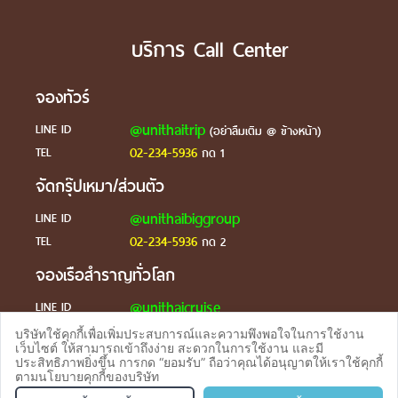
บริการ Call Center
จองทัวร์
@unithaitrip
LINE ID
(อย่าลืมเติม @ ข้างหน้า)
02-234-5936
TEL
กด 1
จัดกรุ๊ปเหมา/ส่วนตัว
@unithaibiggroup
LINE ID
02-234-5936
TEL
กด 2
จองเรือสำราญทั่วโลก
@unithaicruise
LINE ID
บริษัทใช้คุกกี้เพื่อเพิ่มประสบการณ์และความพึงพอใจในการใช้งาน
ร้องเรียน
เว็บไซต์ ให้สามารถเข้าถึงง่าย สะดวกในการใช้งาน และมี
ประสิทธิภาพยิ่งขึ้น การกด “ยอมรับ” ถือว่าคุณได้อนุญาตให้เราใช้คุกกี้
@unithaicare
LINE ID
ตามนโยบายคุกกี้ของบริษัท
จองทัวร
TEL