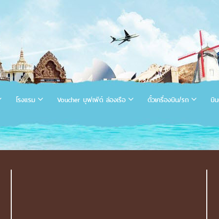
โรงแรม
Voucher บุฟเฟ่ต์ ล่องเรือ
ตั๋วเครื่องบิน/รถ
บิน