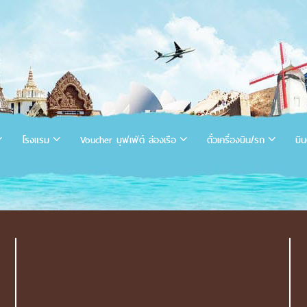
โรงแรม
Voucher บุฟเฟ่ต์ ล่องเรือ
ตั๋วเครื่องบิน/รถ
บิน