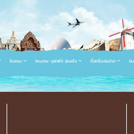
โรงแรม
Voucher บุฟเฟ่ต์ ล่องเรือ
ตั๋วเครื่องบิน/รถ
บิน