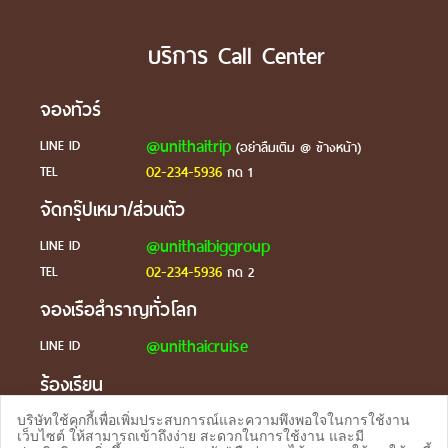
บริการ Call Center
จองทัวร์
@unithaitrip
LINE ID
(อย่าลืมเติม @ ข้างหน้า)
02-234-5936
TEL
กด 1
จัดกรุ๊ปเหมา/ส่วนตัว
@unithaibiggroup
LINE ID
02-234-5936
TEL
กด 2
จองเรือสำราญทั่วโลก
@unithaicruise
LINE ID
ร้องเรียน
@unithaicare
LINE ID
บริษัทใช้คุกกี้เพื่อเพิ่มประสบการณ์และความพึงพอใจในการใช้งาน
เว็บไซต์ ให้สามารถเข้าถึงง่าย สะดวกในการใช้งาน และมี