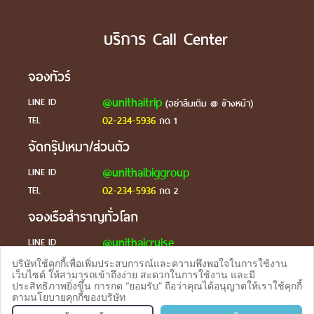
บริการ Call Center
จองทัวร์
@unithaitrip
LINE ID
(อย่าลืมเติม @ ข้างหน้า)
02-234-5936
TEL
กด 1
จัดกรุ๊ปเหมา/ส่วนตัว
@unithaibiggroup
LINE ID
02-234-5936
TEL
กด 2
จองเรือสำราญทั่วโลก
@unithaicruise
LINE ID
บริษัทใช้คุกกี้เพื่อเพิ่มประสบการณ์และความพึงพอใจในการใช้งาน
ร้องเรียน
เว็บไซต์ ให้สามารถเข้าถึงง่าย สะดวกในการใช้งาน และมี
ประสิทธิภาพยิ่งขึ้น การกด “ยอมรับ” ถือว่าคุณได้อนุญาตให้เราใช้คุกกี้
@unithaicare
LINE ID
ตามนโยบายคุกกี้ของบริษัท
จองทัวร
TEL