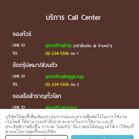
บริการ Call Center
จองทัวร์
@unithaitrip
LINE ID
(อย่าลืมเติม @ ข้างหน้า)
02-234-5936
TEL
กด 1
จัดกรุ๊ปเหมา/ส่วนตัว
@unithaibiggroup
LINE ID
02-234-5936
TEL
กด 2
จองเรือสำราญทั่วโลก
@unithaicruise
LINE ID
บริษัทใช้คุกกี้เพื่อเพิ่มประสบการณ์และความพึงพอใจในการใช้งาน
ร้องเรียน
เว็บไซต์ ให้สามารถเข้าถึงง่าย สะดวกในการใช้งาน และมี
ประสิทธิภาพยิ่งขึ้น การกด “ยอมรับ” ถือว่าคุณได้อนุญาตให้เราใช้คุกกี้
@unithaicare
LINE ID
ตามนโยบายคุกกี้ของบริษัท
จองทัวร
TEL