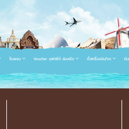
โรงแรม
Voucher บุฟเฟ่ต์ ล่องเรือ
ตั๋วเครื่องบิน/รถ
บิน