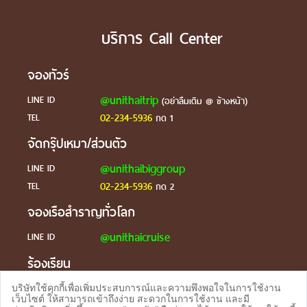
บริการ Call Center
จองทัวร์
@unithaitrip
LINE ID
(อย่าลืมเติม @ ข้างหน้า)
02-234-5936
TEL
กด 1
จัดกรุ๊ปเหมา/ส่วนตัว
@unithaibiggroup
LINE ID
02-234-5936
TEL
กด 2
จองเรือสำราญทั่วโลก
@unithaicruise
LINE ID
ร้องเรียน
@unithaicare
LINE ID
บริษัทใช้คุกกี้เพื่อเพิ่มประสบการณ์และความพึงพอใจในการใช้งาน
เว็บไซต์ ให้สามารถเข้าถึงง่าย สะดวกในการใช้งาน และมี