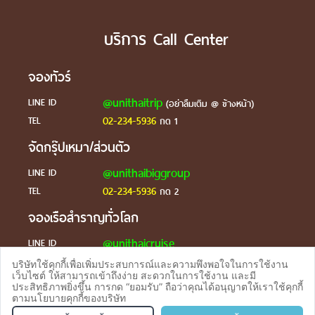
บริการ Call Center
จองทัวร์
@unithaitrip
LINE ID
(อย่าลืมเติม @ ข้างหน้า)
02-234-5936
TEL
กด 1
จัดกรุ๊ปเหมา/ส่วนตัว
@unithaibiggroup
LINE ID
02-234-5936
TEL
กด 2
จองเรือสำราญทั่วโลก
@unithaicruise
LINE ID
บริษัทใช้คุกกี้เพื่อเพิ่มประสบการณ์และความพึงพอใจในการใช้งาน
ร้องเรียน
เว็บไซต์ ให้สามารถเข้าถึงง่าย สะดวกในการใช้งาน และมี
ประสิทธิภาพยิ่งขึ้น การกด “ยอมรับ” ถือว่าคุณได้อนุญาตให้เราใช้คุกกี้
@unithaicare
LINE ID
ตามนโยบายคุกกี้ของบริษัท
จองทัวร
TEL