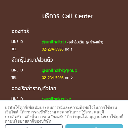
บริการ Call Center
จองทัวร์
@unithaitrip
LINE ID
(อย่าลืมเติม @ ข้างหน้า)
02-234-5936
TEL
กด 1
จัดกรุ๊ปเหมา/ส่วนตัว
@unithaibiggroup
LINE ID
02-234-5936
TEL
กด 2
จองเรือสำราญทั่วโลก
@unithaicruise
LINE ID
บริษัทใช้คุกกี้เพื่อเพิ่มประสบการณ์และความพึงพอใจในการใช้งาน
ร้องเรียน
เว็บไซต์ ให้สามารถเข้าถึงง่าย สะดวกในการใช้งาน และมี
ประสิทธิภาพยิ่งขึ้น การกด “ยอมรับ” ถือว่าคุณได้อนุญาตให้เราใช้คุกกี้
@unithaicare
LINE ID
ตามนโยบายคุกกี้ของบริษัท
จองทัวร
TEL