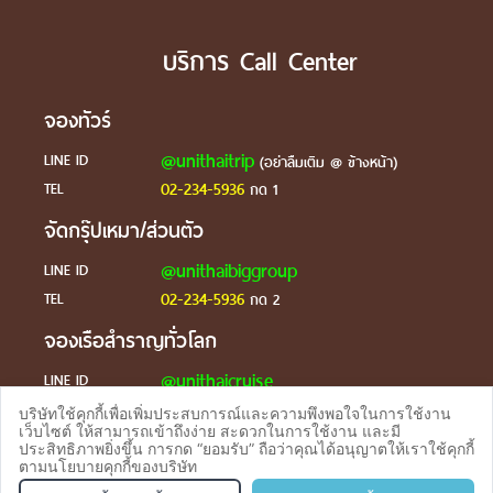
บริการ Call Center
จองทัวร์
@unithaitrip
LINE ID
(อย่าลืมเติม @ ข้างหน้า)
02-234-5936
TEL
กด 1
จัดกรุ๊ปเหมา/ส่วนตัว
@unithaibiggroup
LINE ID
02-234-5936
TEL
กด 2
จองเรือสำราญทั่วโลก
@unithaicruise
LINE ID
บริษัทใช้คุกกี้เพื่อเพิ่มประสบการณ์และความพึงพอใจในการใช้งาน
ร้องเรียน
เว็บไซต์ ให้สามารถเข้าถึงง่าย สะดวกในการใช้งาน และมี
ประสิทธิภาพยิ่งขึ้น การกด “ยอมรับ” ถือว่าคุณได้อนุญาตให้เราใช้คุกกี้
@unithaicare
LINE ID
ตามนโยบายคุกกี้ของบริษัท
จองทัวร
TEL