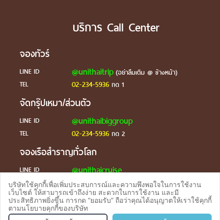
บริการ Call Center
จองทัวร์
@unithaitrip
LINE ID
(อย่าลืมเติม @ ข้างหน้า)
02-234-5936
TEL
กด 1
จัดกรุ๊ปเหมา/ส่วนตัว
@unithaibiggroup
LINE ID
02-234-5936
TEL
กด 2
จองเรือสำราญทั่วโลก
@unithaicruise
LINE ID
บริษัทใช้คุกกี้เพื่อเพิ่มประสบการณ์และความพึงพอใจในการใช้งาน
ร้องเรียน
เว็บไซต์ ให้สามารถเข้าถึงง่าย สะดวกในการใช้งาน และมี
ประสิทธิภาพยิ่งขึ้น การกด “ยอมรับ” ถือว่าคุณได้อนุญาตให้เราใช้คุกกี้
@unithaicare
LINE ID
ตามนโยบายคุกกี้ของบริษัท
จองทัวร
TEL